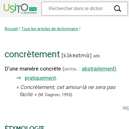
Accueil
/
Tous les articles de dictionnaire
/
concrètement
[
kɔ̃kʀɛtmɑ̃
]
adv.
D'une manière concrète
(
:
abstraitement
).
anton.
⇒
pratiquement
.
«
Concrètement, cet amour-là ne sera pas
facile
»
(M. Gagnon,
1995).
ÉTYMOLOGIE