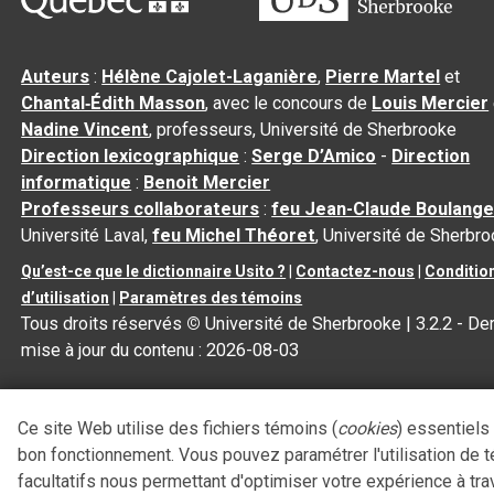
Auteurs
:
Hélène Cajolet-Laganière
,
Pierre Martel
et
Chantal‑Édith Masson
, avec le concours de
Louis Mercier
Nadine Vincent
, professeurs, Université de Sherbrooke
Direction lexicographique
:
Serge D’Amico
-
Direction
informatique
:
Benoit Mercier
Professeurs collaborateurs
:
feu Jean-Claude Boulange
Université Laval,
feu Michel Théoret
, Université de Sherbr
Qu’est-ce que le dictionnaire Usito ?
|
Contactez-nous
|
Conditio
d’utilisation
|
Paramètres des témoins
Tous droits réservés
©
Université de Sherbrooke |
3.2.2
- Der
mise à jour du contenu :
2026-08-03
Ce site Web utilise des fichiers témoins (
cookies
) essentiels
bon fonctionnement. Vous pouvez paramétrer l'utilisation de 
facultatifs nous permettant d'optimiser votre expérience à tra