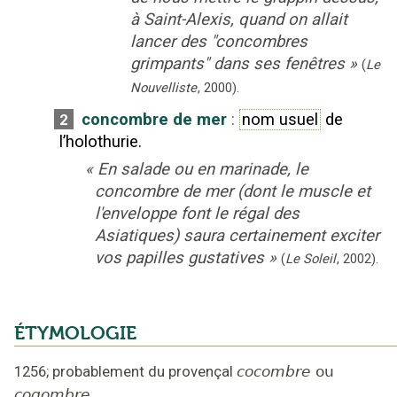
à Saint-Alexis, quand on allait
lancer des "concombres
grimpants" dans ses fenêtres
»
(
Le
Nouvelliste
,
2000
).
concombre de mer
:
nom usuel
de
2
l’holothurie.
«
En salade ou en marinade, le
concombre de mer (dont le muscle et
l'enveloppe font le régal des
Asiatiques) saura certainement exciter
vos papilles gustatives
»
(
Le Soleil
,
2002
).
ÉTYMOLOGIE
1256
;
probablement du provençal
cocombre
ou
cogombre
.