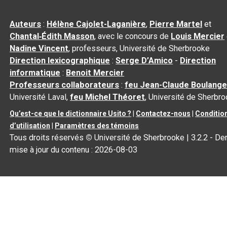
Auteurs
:
Hélène Cajolet-Laganière
,
Pierre Martel
et
Chantal‑Édith Masson
, avec le concours de
Louis Mercier
Nadine Vincent
, professeurs, Université de Sherbrooke
Direction lexicographique
:
Serge D’Amico
-
Direction
informatique
:
Benoit Mercier
Professeurs collaborateurs
:
feu Jean-Claude Boulange
Université Laval,
feu Michel Théoret
, Université de Sherbr
Qu’est-ce que le dictionnaire Usito ?
|
Contactez-nous
|
Conditio
d’utilisation
|
Paramètres des témoins
Tous droits réservés
©
Université de Sherbrooke |
3.2.2
- Der
mise à jour du contenu :
2026-08-03