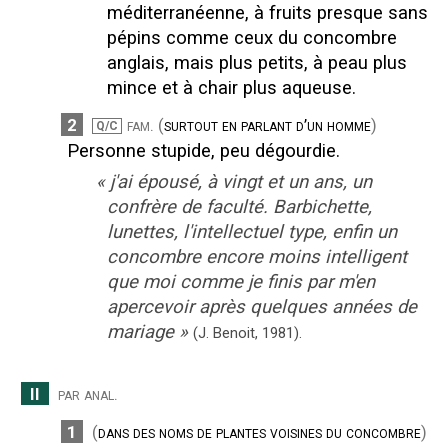
méditerranéenne, à fruits presque sans
pépins comme ceux du concombre
anglais, mais plus petits, à peau plus
mince et à chair plus aqueuse.
2
fam.
(
surtout en parlant d’un homme
)
Q/C
Personne stupide, peu dégourdie.
«
j'ai épousé, à vingt et un ans, un
confrère de faculté. Barbichette,
lunettes, l'intellectuel type, enfin un
concombre encore moins intelligent
que moi comme je finis par m'en
apercevoir après quelques années de
mariage
»
(J. Benoit,
1981).
II
par anal.
1
(
dans des noms de plantes voisines du concombre
)