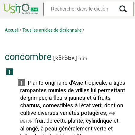
Accueil
/
Tous les articles de dictionnaire
/
concombre
[
kɔ̃kɔ̃bʀ
]
n.
m.
I
Plante originaire d’Asie tropicale, à tiges
1
rampantes munies de vrilles lui permettant
de grimper, à fleurs jaunes et à fruits
charnus, comestibles à l’état vert, dont on
cultive diverses variétés potagères
;
par
fruit de cette plante, cylindrique et
méton.
allongé, à peau généralement verte et