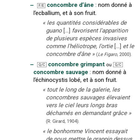
‒
concombre d’âne
:
nom donné à
F/E
l’ecballium, et à son fruit.
«
les quantités considérables de
guano
[...]
favorisent l'apparition
de plusieurs espèces invasives
comme l'héliotrope, l'ortie
[...]
et le
concombre d'âne
»
(
Le Figaro
,
2000
).
‒
concombre grimpant
ou
Q/C
Q/C
concombre sauvage
:
nom donné à
l’échinocystis lobé, et à son fruit.
«
tout le long de la galerie, les
concombres sauvages élevaient
vers le ciel leurs longs bras
décharnés en demandant grâce
»
(R. Girard,
1904).
«
le bonhomme Vincent essayait
de nous mettre le grappin dessus,