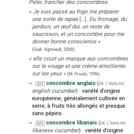
Peler, trancher des concombres.
«
Je suis passé au frigo me préparer
une sorte de repas
[...]
. Du fromage, du
jambon, un œuf dur, un reste de
saucisson, et un concombre pour me
donner bonne conscience
»
(Guill. Vigneault,
2000).
«
elle court un masque aux concombres
sur le visage et une crème émolliente
sur les yeux
»
(M. Proulx,
1996).
‒
concombre anglais
(
de l’anglais
Q/C
english cucumber
)
:
variété d'origine
européenne, généralement cultivée en
serre, à fruits très allongés et presque
sans pépins.
‒
concombre libanais
(
de l’anglais
Q/C
libanese cucumber
)
:
variété d'origine