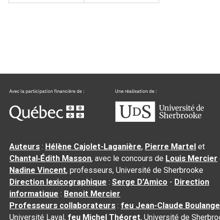
Auteurs
:
Hélène Cajolet-Laganière
,
Pierre Martel
et
Chantal‑Édith Masson
, avec le concours de
Louis Mercier
Nadine Vincent
, professeurs, Université de Sherbrooke
Direction lexicographique
:
Serge D’Amico
-
Direction
informatique
:
Benoit Mercier
Professeurs collaborateurs
:
feu Jean-Claude Boulange
Université Laval,
feu Michel Théoret
, Université de Sherbr