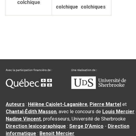
colchique
colchique
colchiques
Auteurs
:
Hélène Cajolet-Laganière
,
Pierre Martel
et
Chantal‑Édith Masson
, avec le concours de
Louis Mercier
Nadine Vincent
, professeurs, Université de Sherbrooke
Direction lexicographique
:
Serge D’Amico
-
Direction
informatique
:
Benoit Mercier