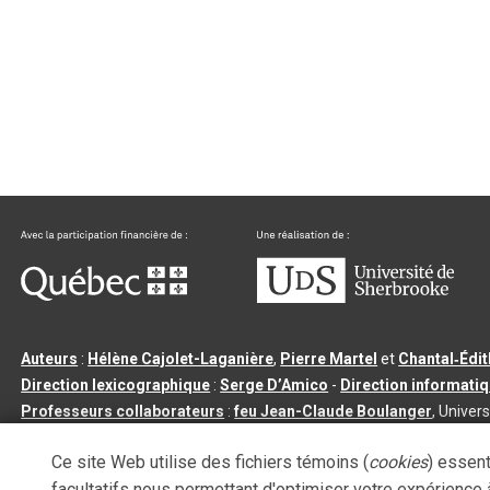
Auteurs
:
Hélène Cajolet-Laganière
,
Pierre Martel
et
Chantal‑Édi
Direction lexicographique
:
Serge D’Amico
-
Direction informati
Professeurs collaborateurs
:
feu Jean-Claude Boulanger
, Univers
Qu’est-ce que le dictionnaire Usito ?
|
Contactez-nous
|
Condition
Ce site Web utilise des fichiers témoins (
cookies
) essent
Tous droits réservés
©
Université de Sherbrooke |
3.2.2
- Dernière mi
facultatifs nous permettant d'optimiser votre expérience à