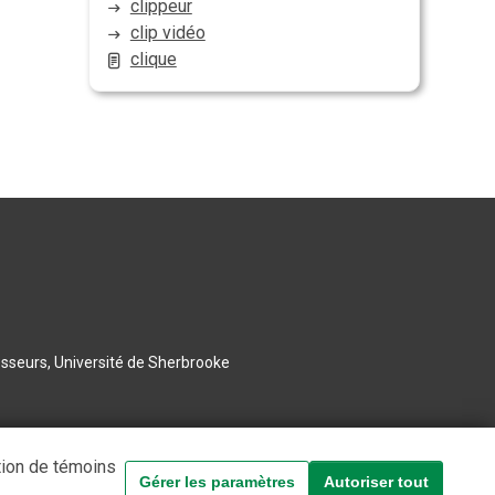
clippeur
clip vidéo
clique
esseurs, Université de Sherbrooke
tion de témoins
Gérer les paramètres
Autoriser tout