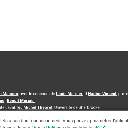
th Masson
, avec le concours de
Louis Mercier
et
Nadine Vincent
, prof
que
:
Benoit Mercier
ité Laval,
feu Michel Théoret
, Université de Sherbrooke
s d’utilisation
|
Paramètres des témoins
iels à son bon fonctionnement. Vous pouvez paramétrer l'utilisa
se à jour du contenu :
2026-08-03
 travers le site.
Voir la Politique de confidentialité