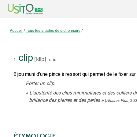
Accueil
/
Tous les articles de dictionnaire
/
clip
[
klip
]
1.
n.
m.
Bijou muni d'une pince à ressort qui permet de le fixer su
Porter un clip.
«
L'austérité des clips minimalistes et des colliers d
brillance des pierres et des perles
»
(
Affaires Plus
,
200
ÉTYMOLOGIE