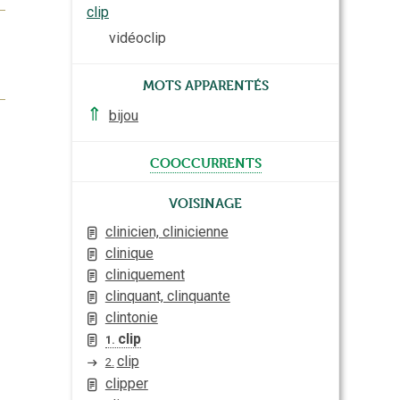
clip
vidéoclip
Mots apparentés
⇑
bijou
cooccurrents
Voisinage
clinicien, clinicienne
clinique
cliniquement
clinquant, clinquante
clintonie
clip
1.
clip
2.
clipper