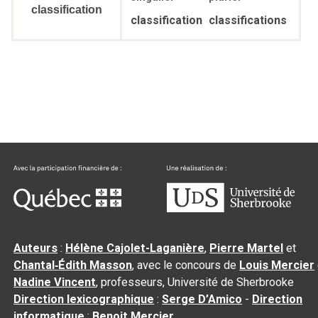
classification
classification
classifications
Auteurs
:
Hélène Cajolet-Laganière
,
Pierre Martel
et
Chantal‑Édith Masson
, avec le concours de
Louis Mercier
Nadine Vincent
, professeurs, Université de Sherbrooke
Direction lexicographique
:
Serge D’Amico
-
Direction
informatique
:
Benoit Mercier