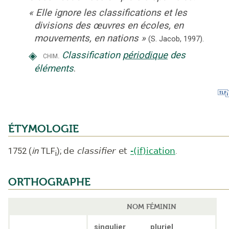
«
Elle ignore les classifications et les
divisions des œuvres en écoles, en
mouvements, en nations
»
(S. Jacob,
1997).
◈
Classification
périodique
des
chim.
éléments
.
ÉTYMOLOGIE
1752
(
in
TLF
);
de
classifier
et
-(if)ication
.
i
ORTHOGRAPHE
NOM FÉMININ
singulier
pluriel