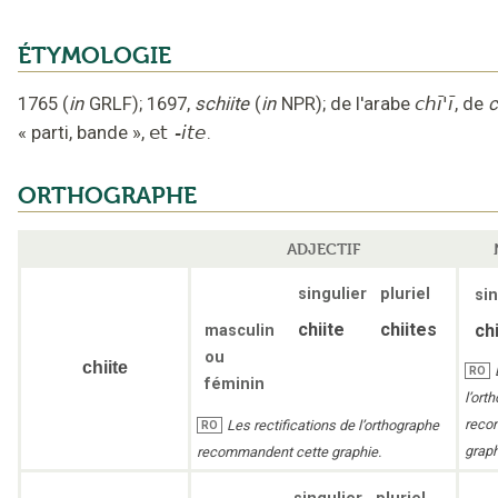
ÉTYMOLOGIE
1765
(
in
GRLF
);
1697
,
schiite
(
in
NPR
);
de l'arabe
chī'ī
,
de
c
« parti, bande »
,
et
-ite
.
ORTHOGRAPHE
ADJECTIF
singulier
pluriel
sin
chiite
chiites
chi
masculin
ou
chiite
RO
féminin
l’ort
reco
Les rectifications de l’orthographe
RO
graph
recommandent cette graphie.