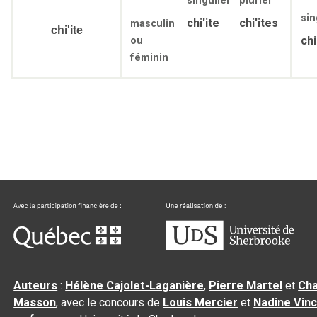
singulier
pluriel
sin
chi'ite
chi'ites
masculin
chi'ite
chi
ou
féminin
Auteurs
:
Hélène Cajolet-Laganière
,
Pierre Martel
et
Cha
Masson
, avec le concours de
Louis Mercier
et
Nadine Vin