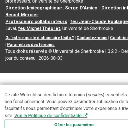
professeurs, Université de Sherbrooke
Direction lexicographique
:
Serge D’Amico
-
Direction i
Benoit Mercier
Professeurs collaborateurs
:
feu Jean-Claude Boulange
Laval,
feu Michel Théoret
, Université de Sherbrooke
Qu’est-ce que le dictionnaire Usito ?
|
Contactez-nous
|
Condition
|
Paramètres des témoins
Tous droits réservés
©
Université de Sherbrooke |
3.2.2
- Der
jour du contenu :
2026-08-03
Ce site Web utilise des fichiers témoins (
cookies
) essentiels
bon fonctionnement. Vous pouvez paramétrer l'utilisation de 
facultatifs nous permettant d'optimiser votre expérience à tra
site.
Voir la Politique de confidentialité
Gérer les paramètres