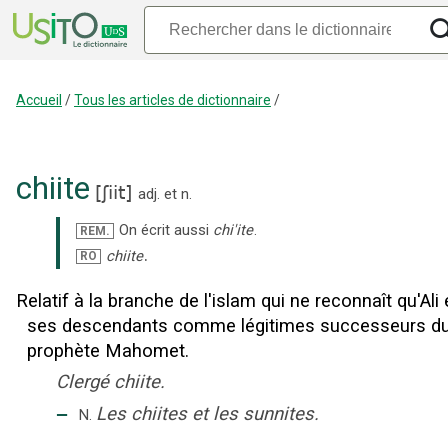
Accueil
/
Tous les articles de dictionnaire
/
chiite
[
ʃiit
]
adj.
et
n.
On écrit aussi
chi'ite
.
REM.
.
chiite
RO
Relatif à la branche de l'islam qui ne reconnaît qu'Ali 
ses descendants comme légitimes successeurs d
prophète Mahomet.
Clergé chiite.
‒
Les chiites et les sunnites.
N.