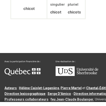
singulier
pluriel
chicot
chicot
chicots
Auteurs
:
Hélène Cajolet-Laganière
,
Pierre Martel
et
Chantal‑Édi
Direction lexicographique
:
Serge D’Amico
-
Direction informati
Professeurs collaborateurs
:
feu Jean-Claude Boulanger
, Univers