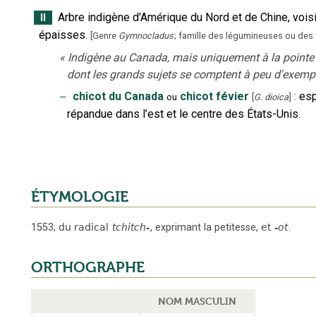
Arbre indigène d'Amérique du Nord et de Chine, vois
II
épaisses.
[
Genre
Gymnocladus
; famille des légumineuses ou des
«
Indigène au Canada, mais uniquement à la pointe s
dont les grands sujets se comptent à peu d'exempl
‒
chicot du Canada
chicot févier
:
esp
ou
[
G. dioica
]
répandue dans l’est et le centre des États-Unis.
ÉTYMOLOGIE
1553
;
du radical
tchitch-
,
exprimant la petitesse
,
et
-ot
.
ORTHOGRAPHE
NOM MASCULIN