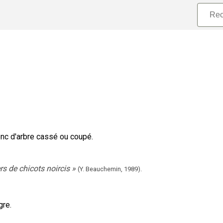
nc d'arbre cassé ou coupé.
rs de chicots noircis
»
(Y. Beauchemin,
1989).
gre.