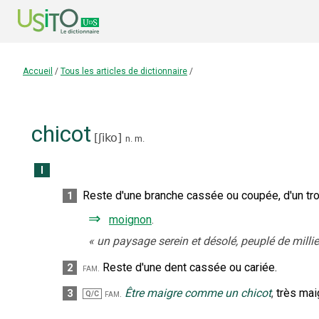
Accueil
/
Tous les articles de dictionnaire
/
chicot
[
ʃiko
]
n.
m.
I
Reste d'une branche cassée ou coupée, d'un tro
1
⇒
moignon
.
«
un paysage serein et désolé, peuplé de millie
Reste d'une dent cassée ou cariée.
2
fam.
Être maigre comme un chicot
,
très mai
3
fam.
Q/C