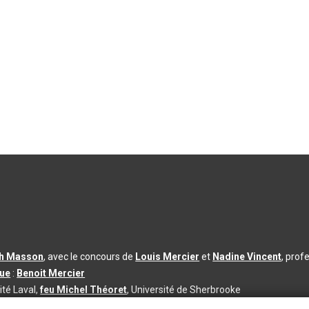
th Masson
, avec le concours de
Louis Mercier
et
Nadine Vincent
, prof
que
:
Benoit Mercier
ité Laval,
feu Michel Théoret
, Université de Sherbrooke