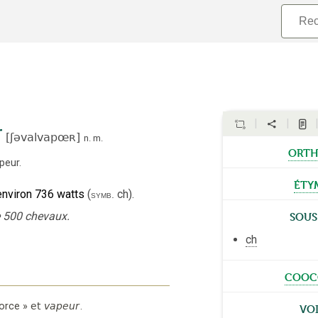
r
[
ʃəvalvapœʀ
]
n.
m.
orth
peur
.
éty
environ 736 watts
(
ch
).
symb.
Sous
 500 chevaux.
ch
cooc
Vo
force
»
et
vapeur
.