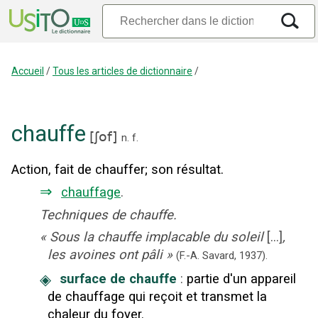
Accueil
/
Tous les articles de dictionnaire
/
chauffe
[
ʃof
]
n.
f.
Action, fait de chauffer
;
son résultat.
⇒
chauffage
.
Techniques de chauffe.
«
Sous la chauffe implacable du soleil
[...]
,
les avoines ont pâli
»
(F.-A. Savard,
1937).
◈
surface de chauffe
:
partie d'un appareil
de chauffage qui reçoit et transmet la
chaleur du foyer.