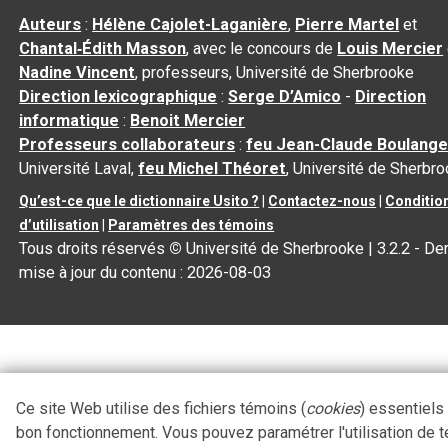
Auteurs
:
Hélène Cajolet-Laganière
,
Pierre Martel
et
Chantal‑Édith Masson
, avec le concours de
Louis Mercier
Nadine Vincent
, professeurs, Université de Sherbrooke
Direction lexicographique
:
Serge D’Amico
-
Direction
informatique
:
Benoit Mercier
Professeurs collaborateurs
:
feu Jean-Claude Boulange
Université Laval,
feu Michel Théoret
, Université de Sherbr
Qu’est-ce que le dictionnaire Usito ?
|
Contactez-nous
|
Conditio
d’utilisation
|
Paramètres des témoins
Tous droits réservés
©
Université de Sherbrooke |
3.2.2
- Der
mise à jour du contenu :
2026-08-03
Ce site Web utilise des fichiers témoins (
cookies
) essentiels
bon fonctionnement. Vous pouvez paramétrer l'utilisation de 