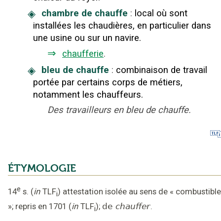
◈
chambre de chauffe
:
local où sont
installées les chaudières, en particulier dans
une usine ou sur un navire.
⇒
chaufferie
.
◈
bleu de chauffe
:
combinaison de travail
portée par certains corps de métiers,
notamment les chauffeurs.
Des travailleurs en bleu de chauffe.
ÉTYMOLOGIE
e
14
s.
(
in
TLF
)
attestation isolée au sens de « combustible
i
»
;
repris en 1701
(
in
TLF
);
de
chauffer
.
i