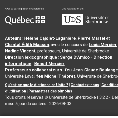
Auteurs
:
Hélène Cajolet-Laganière
,
Pierre Martel
et
Chantal‑Édith Masson
, avec le concours de
Louis Mercier
Nadine Vincent
, professeurs, Université de Sherbrooke
Direction lexicographique
:
Serge D’Amico
-
Direction
informatique
:
Benoit Mercier
Professeurs collaborateurs
:
feu Jean-Claude Boulange
Université Laval,
feu Michel Théoret
, Université de Sherbr
Qu’est-ce que le dictionnaire Usito ?
|
Contactez-nous
|
Conditio
d’utilisation
|
Paramètres des témoins
Tous droits réservés
©
Université de Sherbrooke |
3.2.2
- Der
mise à jour du contenu :
2026-08-03