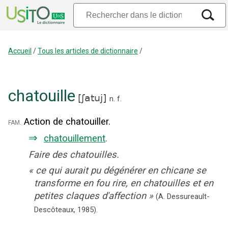
Accueil
/
Tous les articles de dictionnaire
/
chatouille
[
ʃatuj
]
n.
f.
Action de chatouiller.
fam.
⇒
chatouillement
.
Faire des chatouilles.
«
ce qui aurait pu dégénérer en chicane se
transforme en fou rire, en chatouilles et en
petites claques d'affection
»
(A. Dessureault-
Descôteaux,
1985).