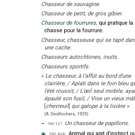
Chasseur de sauvagine.
Chasseur de petit, de gros gibier.
Chasseur de fourrures
,
qui pratique la
chasse pour la fourrure.
Chasseur, chasseuse qui se tapit dan
une cache.
Chasseurs autochtones, inuits.
Chasseurs sportifs.
«
Le chasseur, à l'affût au bord d'une
clairière, / Aplati dans le foin bleu q
l'été roussit, / L'œil seul mobile, aya
épaulé son fusil, / Vise un vieux mâ
[
chevreuil
]
qui galope à la lisière
»
(A. DesRochers,
1929).
‒
Un chasseur de papillons.
par ext.
◈
Animal qui agit d'instinct o
par anal.