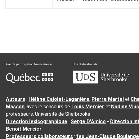
Auteurs
:
Hélène Cajolet-Laganière
,
Pierre Martel
et
Cha
Masson
, avec le concours de
Louis Mercier
et
Nadine Vin
professeurs, Université de Sherbrooke
Direction lexicographique
:
Serge D’Amico
-
Direction i
Benoit Mercier
Professeurs collaborateurs
:
feu Jean-Claude Boulange