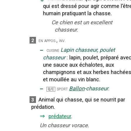
qui est dressé pour agir comme l'êtr
humain pratiquant la chasse.
Ce chien est un excellent
chasseur.
,
2
en appos.
inv.
‒
Lapin chasseur, poulet
cuisine
chasseur
:
lapin, poulet, préparé ave
une sauce aux échalotes, aux
champignons et aux herbes hachée
et mouillée au vin blanc.
‒
Ballon
-chasseur
.
sport
Q/C
Animal qui chasse, qui se nourrit par
3
prédation.
⇒
prédateur
.
Un chasseur vorace.