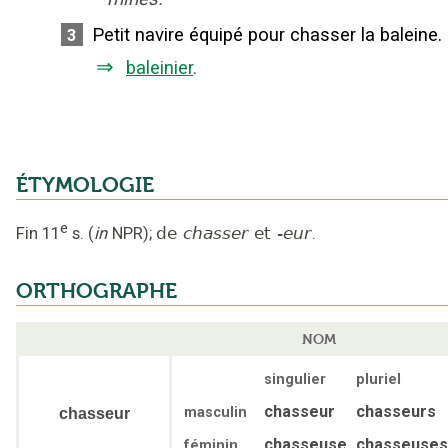
Petit navire équipé pour chasser la baleine.
3
⇒
baleinier
.
ÉTYMOLOGIE
e
Fin 11
s.
(
in
NPR
);
de
chasser
et
-eur
.
ORTHOGRAPHE
NOM
singulier
pluriel
chasseur
chasseurs
masculin
chasseur
chasseuse
chasseuses
féminin