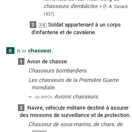
chasseurs d'embâcles
»
(F.-A. Savard,
1937).
Soldat appartenant à un corps
3
F/E
d'infanterie et de cavalerie.
chasseur
.
II
N.
m.
Avion de chasse.
1
Chasseurs bombardiers.
Les chasseurs de la Première Guerre
mondiale.
‒
Avions chasseurs.
en appos.
Navire, véhicule militaire destiné à assurer
2
des missions de surveillance et de protection.
Chasseur de sous-marins, de chars, de
mines.