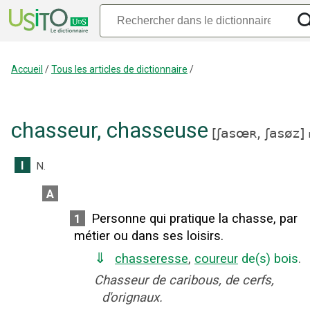
Accueil
/
Tous les articles de dictionnaire
/
chasseur
,
chasseuse
[
ʃasœʀ,
ʃasøz
]
I
N.
A
Personne qui pratique la chasse, par
1
métier ou dans ses loisirs.
⇓
chasseresse
,
coureur
de(s) bois
.
Chasseur de caribous, de cerfs,
d'orignaux.