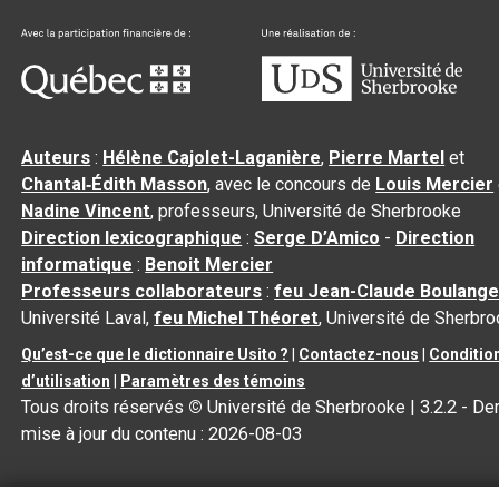
Auteurs
:
Hélène Cajolet-Laganière
,
Pierre Martel
et
Chantal‑Édith Masson
, avec le concours de
Louis Mercier
Nadine Vincent
, professeurs, Université de Sherbrooke
Direction lexicographique
:
Serge D’Amico
-
Direction
informatique
:
Benoit Mercier
Professeurs collaborateurs
:
feu Jean-Claude Boulange
Université Laval,
feu Michel Théoret
, Université de Sherbr
Qu’est-ce que le dictionnaire Usito ?
|
Contactez-nous
|
Conditio
d’utilisation
|
Paramètres des témoins
Tous droits réservés
©
Université de Sherbrooke |
3.2.2
- Der
mise à jour du contenu :
2026-08-03