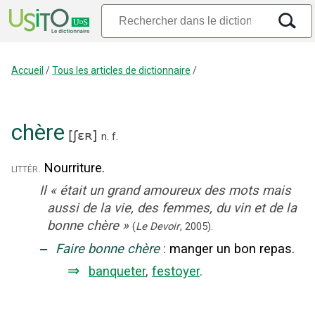
Accueil
/
Tous les articles de dictionnaire
/
chère
[
ʃɛʀ
]
n.
f.
Nourriture.
littér.
Il
«
était un grand amoureux des mots mais
aussi de la vie, des femmes, du vin et de la
bonne chère
»
(
Le Devoir
,
2005
).
‒
Faire bonne chère
:
manger un bon repas.
⇒
banqueter
,
festoyer
.