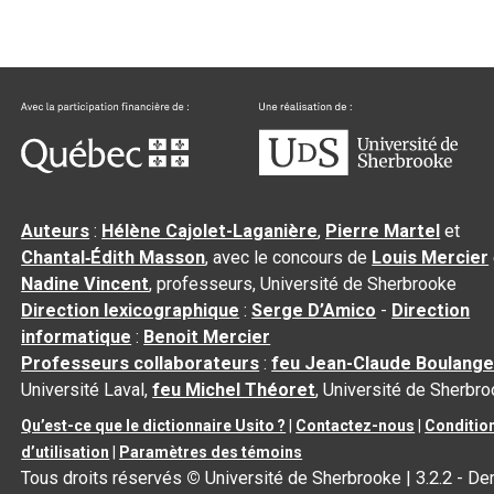
Auteurs
:
Hélène Cajolet-Laganière
,
Pierre Martel
et
Chantal‑Édith Masson
, avec le concours de
Louis Mercier
Nadine Vincent
, professeurs, Université de Sherbrooke
Direction lexicographique
:
Serge D’Amico
-
Direction
informatique
:
Benoit Mercier
Professeurs collaborateurs
:
feu Jean-Claude Boulange
Université Laval,
feu Michel Théoret
, Université de Sherbr
Qu’est-ce que le dictionnaire Usito ?
|
Contactez-nous
|
Conditio
d’utilisation
|
Paramètres des témoins
Tous droits réservés
©
Université de Sherbrooke |
3.2.2
- Der