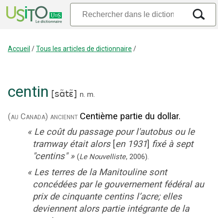
Accueil
/
Tous les articles de dictionnaire
/
centin
[
sɑ̃tɛ̃
]
n.
m.
Centième partie du dollar.
(au Canada)
anciennt
«
Le coût du passage pour l'autobus ou le
tramway était alors
[
en 1931
]
fixé à sept
"centins"
»
(
Le Nouvelliste
,
2006
).
«
Les terres de la Manitouline sont
concédées par le gouvernement fédéral au
prix de cinquante centins l’acre; elles
deviennent alors partie intégrante de la