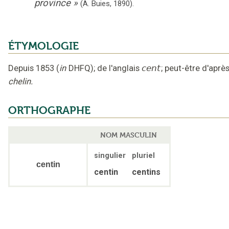
province
»
(
A. Buies
,
1890
).
ÉTYMOLOGIE
Depuis 1853
(
in
DHFQ
);
de l'anglais
cent
;
peut-être d'aprè
chelin.
ORTHOGRAPHE
NOM MASCULIN
singulier
pluriel
centin
centin
centins