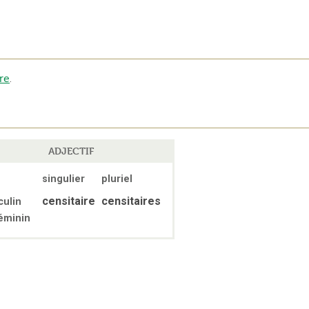
ire
.
ADJECTIF
singulier
pluriel
censitaire
censitaires
ulin
éminin