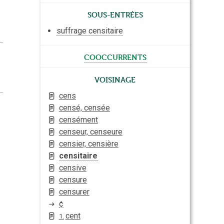
Sous-entrées
suffrage censitaire
cooccurrents
Voisinage
cens
censé, censée
censément
censeur, censeure
censier, censière
censitaire
censive
censure
censurer
¢
cent
1.