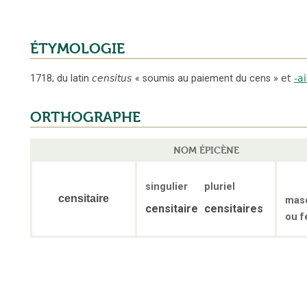
ÉTYMOLOGIE
1718
;
du latin
censitus
«
soumis au paiement du cens
»
et
-a
ORTHOGRAPHE
NOM ÉPICÈNE
singulier
pluriel
censitaire
masc
censitaire
censitaires
ou f