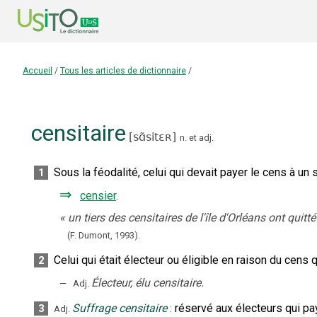
Accueil
/
Tous les articles de dictionnaire
/
censitaire
[
sɑ̃sitɛʀ
]
n.
et
adj.
Sous la féodalité, celui qui devait payer le cens à un 
1
⇒
censier
.
«
un tiers des censitaires de l'île d'Orléans ont qu
(F. Dumont,
1993).
Celui qui était électeur ou éligible en raison du cens qu
2
‒
Électeur, élu censitaire.
Adj.
Suffrage censitaire
:
réservé aux électeurs qui pay
3
Adj.