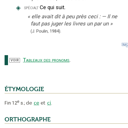
◈
Ce qui suit.
spécialt
«
elle avait dit à peu près ceci : — Il ne
faut pas juger les livres un par un
»
(J. Poulin,
1984).
Tableaux des pronoms
.
VOIR
ÉTYMOLOGIE
e
Fin 12
s.
;
de
ce
et
ci
.
ORTHOGRAPHE