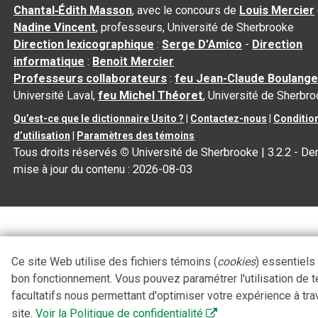
Chantal‑Édith Masson
, avec le concours de
Louis Mercier
Nadine Vincent
, professeurs, Université de Sherbrooke
Direction lexicographique
:
Serge D’Amico
-
Direction
informatique
:
Benoit Mercier
Professeurs collaborateurs
:
feu Jean-Claude Boulange
Université Laval,
feu Michel Théoret
, Université de Sherbr
Qu’est-ce que le dictionnaire Usito ?
|
Contactez-nous
|
Conditio
d’utilisation
|
Paramètres des témoins
Tous droits réservés
©
Université de Sherbrooke |
3.2.2
- Der
mise à jour du contenu :
2026-08-03
Ce site Web utilise des fichiers témoins (
cookies
) essentiels
bon fonctionnement. Vous pouvez paramétrer l'utilisation de 
facultatifs nous permettant d'optimiser votre expérience à tra
site.
Voir la Politique de confidentialité