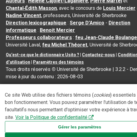
Auteurs
:
Hélène Cajolet-Laganière
,
Pierre Martel
et
Chantal‑Édith Masson
, avec le concours de
Louis Mercier
Nadine Vincent
, professeurs, Université de Sherbrooke
Direction lexicographique
:
Serge D’Amico
-
Direction
informatique
:
Benoit Mercier
Professeurs collaborateurs
:
feu Jean-Claude Boulange
Université Laval,
feu Michel Théoret
, Université de Sherbr
Qu’est-ce que le dictionnaire Usito ?
|
Contactez-nous
|
Conditio
d’utilisation
|
Paramètres des témoins
Tous droits réservés
©
Université de Sherbrooke |
3.2.2
- Der
mise à jour du contenu :
2026-08-03
Ce site Web utilise des fichiers témoins (
cookies
) essentiels
bon fonctionnement. Vous pouvez paramétrer l'utilisation de 
facultatifs nous permettant d'optimiser votre expérience à tra
site.
Voir la Politique de confidentialité
Gérer les paramètres