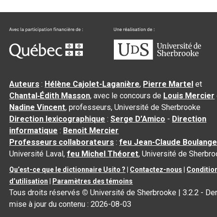
Auteurs
:
Hélène Cajolet-Laganière
,
Pierre Martel
et
Chantal‑Édith Masson
, avec le concours de
Louis Mercier
Nadine Vincent
, professeurs, Université de Sherbrooke
Direction lexicographique
:
Serge D’Amico
-
Direction
informatique
:
Benoit Mercier
Professeurs collaborateurs
:
feu Jean-Claude Boulange
Université Laval,
feu Michel Théoret
, Université de Sherbr
Qu’est-ce que le dictionnaire Usito ?
|
Contactez-nous
|
Conditio
d’utilisation
|
Paramètres des témoins
Tous droits réservés
©
Université de Sherbrooke |
3.2.2
- Der
mise à jour du contenu :
2026-08-03