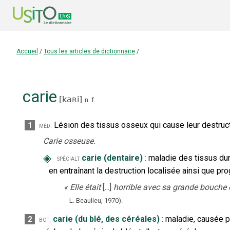
Accueil
/
Tous les articles de dictionnaire
/
carie
[
kaʀi
]
n.
f.
Lésion des tissus osseux qui cause leur destruc
1
méd.
Carie osseuse.
◈
carie (dentaire)
:
maladie des tissus durs
spécialt
en entraînant la destruction localisée ainsi que pro
«
Elle était
[...]
horrible avec sa grande bouche ou
L. Beaulieu,
1970).
carie (du blé, des céréales)
:
maladie, causée p
2
bot.