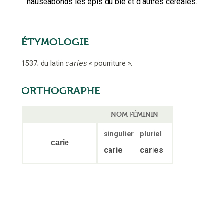
nauséabonds les épis du blé et d'autres céréales.
ÉTYMOLOGIE
1537
;
du latin
caries
«
pourriture
».
ORTHOGRAPHE
NOM FÉMININ
singulier
pluriel
carie
carie
caries