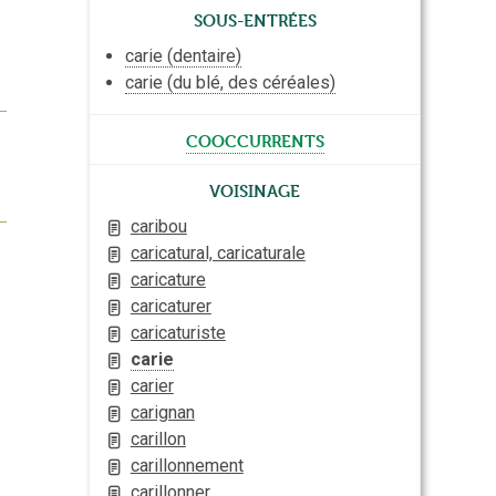
Sous-entrées
carie (dentaire)
carie (du blé, des céréales)
cooccurrents
Voisinage
caribou
caricatural, caricaturale
caricature
caricaturer
caricaturiste
carie
carier
carignan
carillon
carillonnement
carillonner