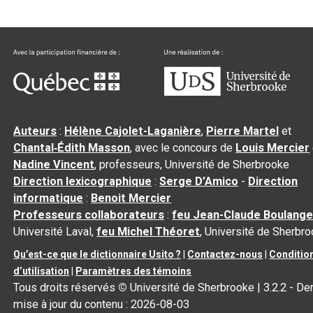
Auteurs
:
Hélène Cajolet-Laganière
,
Pierre Martel
et
Chantal‑Édith Masson
, avec le concours de
Louis Mercier
Nadine Vincent
, professeurs, Université de Sherbrooke
Direction lexicographique
:
Serge D’Amico
-
Direction
informatique
:
Benoit Mercier
Professeurs collaborateurs
:
feu Jean-Claude Boulange
Université Laval,
feu Michel Théoret
, Université de Sherbr
Qu’est-ce que le dictionnaire Usito ?
|
Contactez-nous
|
Conditio
d’utilisation
|
Paramètres des témoins
Tous droits réservés
©
Université de Sherbrooke |
3.2.2
- Der
mise à jour du contenu :
2026-08-03