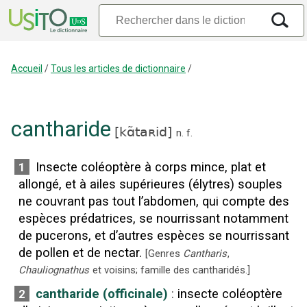
Accueil
/
Tous les articles de dictionnaire
/
cantharide
[
kɑ̃taʀid
]
n.
f.
Insecte coléoptère à corps mince, plat et
1
allongé, et à ailes supérieures (élytres) souples
ne couvrant pas tout l’abdomen, qui compte des
espèces prédatrices, se nourrissant notamment
de pucerons, et d’autres espèces se nourrissant
de pollen et de nectar.
[
Genres
Cantharis
,
Chauliognathus
et voisins; famille des cantharidés.
]
cantharide (officinale)
:
insecte coléoptère
2