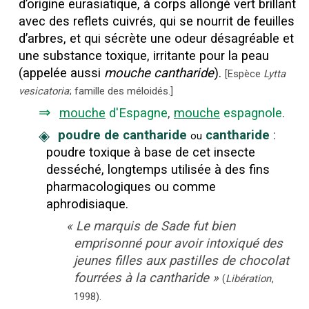
d’origine eurasiatique, à corps allongé vert brillant
avec des reflets cuivrés, qui se nourrit de feuilles
d’arbres, et qui sécrète une odeur désagréable et
une substance toxique, irritante pour la peau
(appelée aussi
mouche cantharide
).
[
Espèce
Lytta
vesicatoria
; famille des méloidés.
]
⇒
mouche
d'Espagne
,
mouche
espagnole
.
◈
poudre de cantharide
cantharide
:
ou
poudre toxique à base de cet insecte
desséché, longtemps utilisée à des fins
pharmacologiques ou comme
aphrodisiaque.
«
Le marquis de Sade fut bien
emprisonné pour avoir intoxiqué des
jeunes filles aux pastilles de chocolat
fourrées à la cantharide
»
(
Libération
,
1998
).