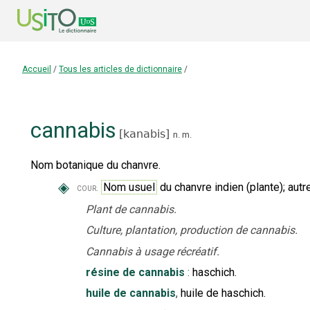
Accueil
/
Tous les articles de dictionnaire
/
cannabis
[
kanabis
]
n.
m.
Nom botanique du chanvre.
◈
Nom usuel
du chanvre indien (plante)
;
autr
cour.
Plant de cannabis.
Culture, plantation, production de cannabis.
Cannabis à usage récréatif.
résine de cannabis
:
haschich.
huile de cannabis
,
huile de haschich.