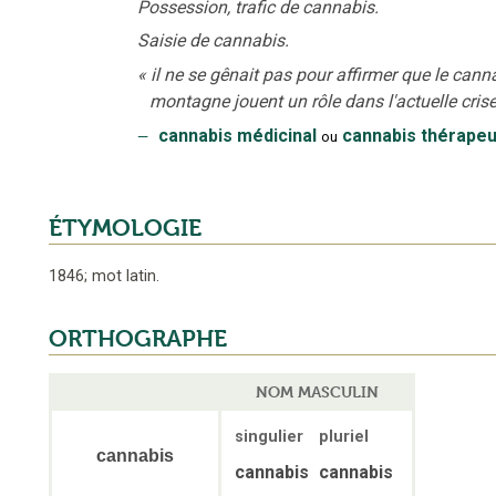
Possession, trafic de cannabis.
Saisie de cannabis.
«
il ne se gênait pas pour affirmer que le canna
montagne jouent un rôle dans l'actuelle cris
‒
cannabis médicinal
cannabis thérapeu
ou
ÉTYMOLOGIE
1846
;
mot latin
.
ORTHOGRAPHE
NOM MASCULIN
singulier
pluriel
cannabis
cannabis
cannabis