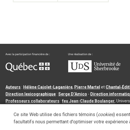
Auteurs
:
Hélène Cajolet-Laganière
,
Pierre Martel
et
Chantal‑Édi
Direction lexicographique
:
Serge D’Amico
-
Direction informati
Professeurs collaborateurs
:
feu Jean-Claude Boulanger
, Univers
Qu’est-ce que le dictionnaire Usito ?
|
Contactez-nous
|
Condition
Ce site Web utilise des fichiers témoins (
cookies
) essent
Tous droits réservés
©
Université de Sherbrooke |
3.2.2
- Dernière mi
facultatifs nous permettant d'optimiser votre expérience à