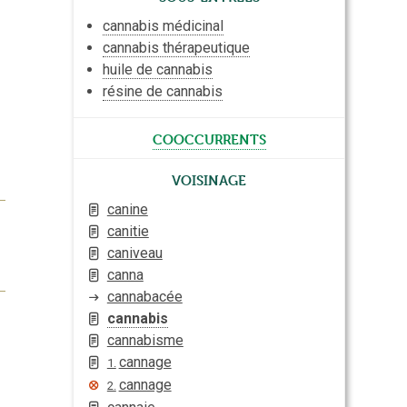
cannabis médicinal
cannabis thérapeutique
huile de cannabis
résine de cannabis
cooccurrents
Voisinage
canine
canitie
caniveau
canna
cannabacée
cannabis
cannabisme
cannage
1.
cannage
2.