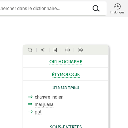
Historique
orthographe
étymologie
Synonymes
⇒
chanvre indien
⇒
marijuana
⇒
pot
Sous-entrées