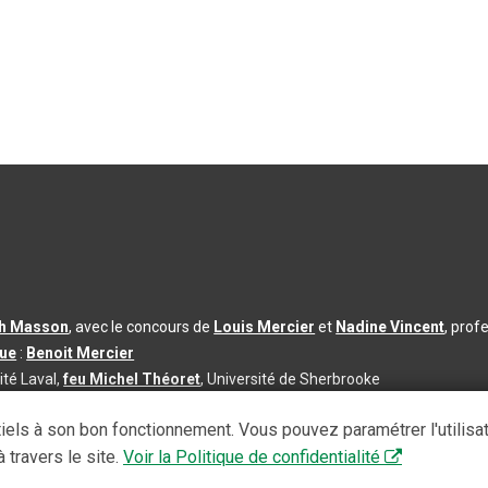
th Masson
, avec le concours de
Louis Mercier
et
Nadine Vincent
, prof
que
:
Benoit Mercier
ité Laval,
feu Michel Théoret
, Université de Sherbrooke
s d’utilisation
|
Paramètres des témoins
iels à son bon fonctionnement. Vous pouvez paramétrer l'utilisa
se à jour du contenu :
2026-08-03
 travers le site.
Voir la Politique de confidentialité