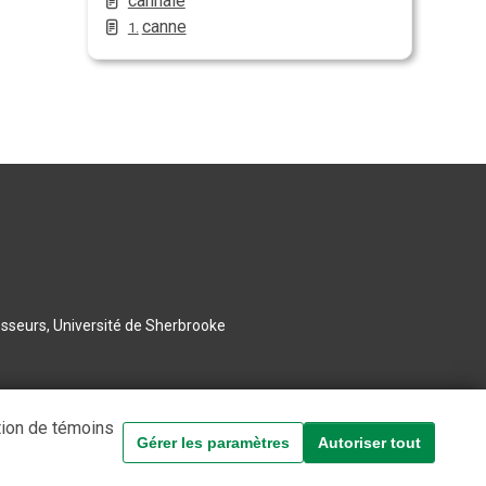
cannaie
canne
1.
esseurs, Université de Sherbrooke
tion de témoins
Gérer les paramètres
Autoriser tout