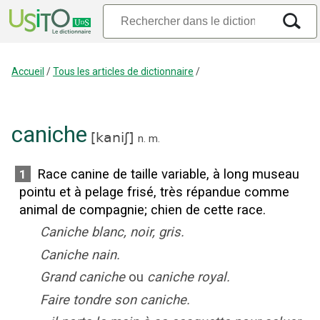
Accueil
/
Tous les articles de dictionnaire
/
caniche
[
kaniʃ
]
n.
m.
Race canine de taille variable, à long museau
1
pointu et à pelage frisé, très répandue comme
animal de compagnie
;
chien de cette race.
Caniche blanc, noir, gris.
Caniche nain.
Grand caniche
ou
caniche royal.
Faire tondre son caniche.