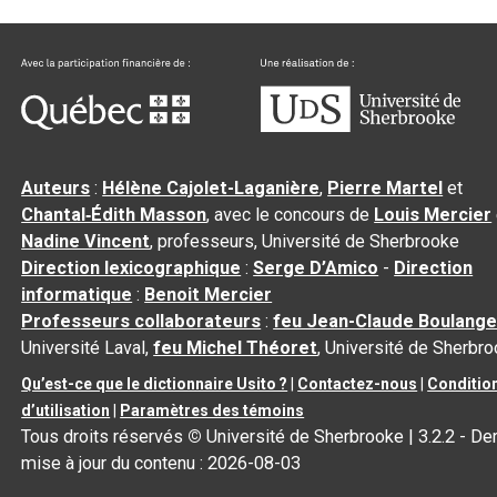
Auteurs
:
Hélène Cajolet-Laganière
,
Pierre Martel
et
Chantal‑Édith Masson
, avec le concours de
Louis Mercier
Nadine Vincent
, professeurs, Université de Sherbrooke
Direction lexicographique
:
Serge D’Amico
-
Direction
informatique
:
Benoit Mercier
Professeurs collaborateurs
:
feu Jean-Claude Boulange
Université Laval,
feu Michel Théoret
, Université de Sherbr
Qu’est-ce que le dictionnaire Usito ?
|
Contactez-nous
|
Conditio
d’utilisation
|
Paramètres des témoins
Tous droits réservés
©
Université de Sherbrooke |
3.2.2
- Der
mise à jour du contenu :
2026-08-03