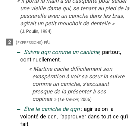
«
il porta la main à sa casquette pour saluer
une vieille dame qui, se tenant au pied de la
passerelle avec un caniche dans les bras,
agitait un petit mouchoir de dentelle
»
(J. Poulin,
1984).
2
(expressions)
péj.
‒
Suivre qqn comme un caniche
,
partout,
continuellement.
«
Martine cache difficilement son
exaspération à voir sa sœur la suivre
comme un caniche, s'excusant
presque de la présenter à ses
copines
»
(
Le Devoir
,
2006
).
‒
Être le caniche de qqn
:
agir selon la
volonté de qqn, l’approuver dans tout ce qu’il
fait.