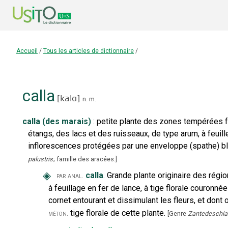
Accueil
/
Tous les articles de dictionnaire
/
calla
[
kalɑ
]
n.
m.
calla (des marais)
:
petite plante des zones tempérées 
étangs, des lacs et des ruisseaux, de type arum, à feuil
inflorescences protégées par une enveloppe (spathe) bl
palustris
; famille des aracées.
]
◈
calla
.
Grande plante originaire des régi
par anal.
à feuillage en fer de lance, à tige florale couron
cornet entourant et dissimulant les fleurs, et don
tige florale de cette plante.
méton.
[
Genre
Zantedeschia