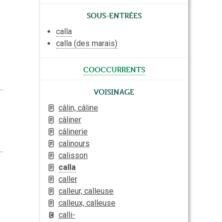
Sous-entrées
calla
calla (des marais)
cooccurrents
Voisinage
câlin, câline
câliner
câlinerie
calinours
calisson
calla
caller
calleur, calleuse
calleux, calleuse
calli-