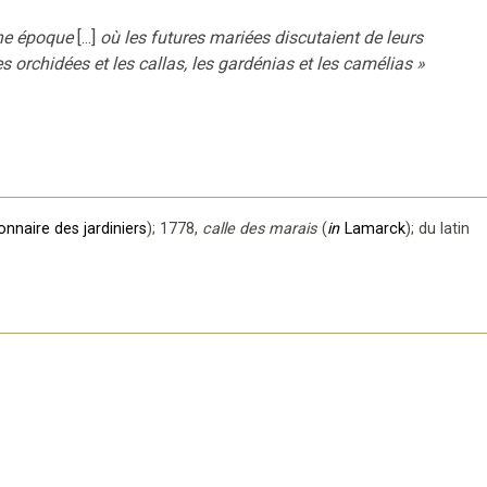
une époque
[...]
où les futures mariées discutaient de leurs
s orchidées et les callas, les gardénias et les camélias
»
onnaire des jardiniers
);
1778
,
calle des marais
(
in
Lamarck
);
du latin