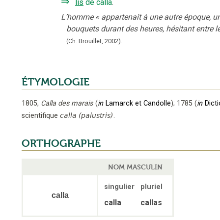
⇒
lis
de calla
.
L’homme
«
appartenait à une autre époque, 
bouquets durant des heures, hésitant entre le
(Ch. Brouillet,
2002).
ÉTYMOLOGIE
1805
,
Calla des marais
(
in
Lamarck et Candolle
);
1785
(
in
Dicti
scientifique
calla (palustris)
.
ORTHOGRAPHE
NOM MASCULIN
singulier
pluriel
calla
calla
callas