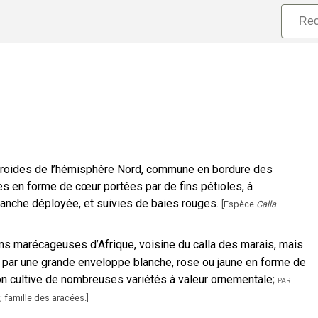
froides de l’hémisphère Nord, commune en bordure des
les en forme de cœur portées par de fins pétioles, à
anche déployée, et suivies de baies rouges.
[
Espèce
Calla
ons marécageuses d’Afrique, voisine du calla des marais, mais
née par une grande enveloppe blanche, rose ou jaune en forme de
t on cultive de nombreuses variétés à valeur ornementale
;
par
; famille des aracées.
]