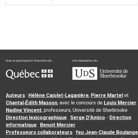
Auteurs
:
Hélène Cajolet-Laganière
,
Pierre Martel
et
Chantal‑Édith Masson
, avec le concours de
Louis Mercier
Nadine Vincent
, professeurs, Université de Sherbrooke
Direction lexicographique
:
Serge D’Amico
-
Direction
informatique
:
Benoit Mercier
Professeurs collaborateurs
:
feu Jean-Claude Boulange