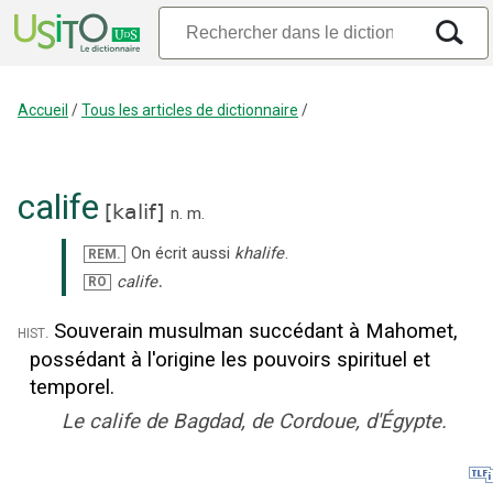
Accueil
/
Tous les articles de dictionnaire
/
calife
[
kalif
]
n.
m.
On écrit aussi
khalife
.
REM.
.
calife
RO
Souverain musulman succédant à Mahomet,
hist.
possédant à l'origine les pouvoirs spirituel et
temporel.
Le calife de Bagdad, de Cordoue, d'Égypte.