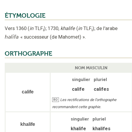
ÉTYMOLOGIE
Vers 1360
(
in
TLF
);
1730
,
khalife
(
in
TLF
);
de l'arabe
i
i
halīfa
«
successeur (de Mahomet)
».
ORTHOGRAPHE
NOM MASCULIN
singulier
pluriel
calife
califes
calife
Les rectifications de l’orthographe
RO
recommandent cette graphie.
singulier
pluriel
khalife
khalife
khalifes