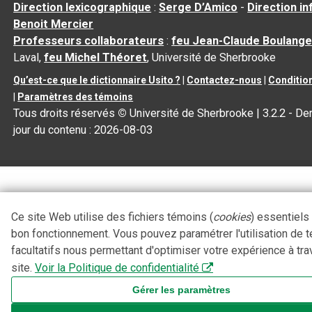
Direction lexicographique
:
Serge D’Amico
-
Direction i
Benoit Mercier
Professeurs collaborateurs
:
feu Jean-Claude Boulange
Laval,
feu Michel Théoret
, Université de Sherbrooke
Qu’est-ce que le dictionnaire Usito ?
|
Contactez-nous
|
Condition
|
Paramètres des témoins
Tous droits réservés
©
Université de Sherbrooke |
3.2.2
- Der
jour du contenu :
2026-08-03
Ce site Web utilise des fichiers témoins (
cookies
) essentiels
bon fonctionnement. Vous pouvez paramétrer l'utilisation de 
facultatifs nous permettant d'optimiser votre expérience à tra
site.
Voir la Politique de confidentialité
Gérer les paramètres