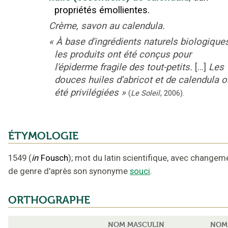
propriétés émollientes.
Crème, savon au calendula.
«
À base d'ingrédients naturels biologiques
les produits ont été conçus pour
l'épiderme fragile des tout-petits.
[...]
Les
douces huiles d'abricot et de calendula o
été privilégiées
»
(
Le Soleil
,
2006
).
ÉTYMOLOGIE
1549
(
in
Fousch
);
mot du latin scientifique
,
avec changem
de genre d'après son synonyme
souci
.
ORTHOGRAPHE
NOM MASCULIN
NOM