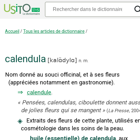
Accueil
/
Tous les articles de dictionnaire
/
calendula
[
kalɑ̃dylɑ
]
n.
m.
Nom donné au souci officinal, et à ses fleurs
(appréciées notamment en gastronomie).
⇒
calendule
.
«
Pensées, calendulas, ciboulette donnent auss
de jolies fleurs qui se mangent
»
(
La Presse
,
200
◈
Extraits des fleurs de cette plante, utilisés e
cosmétologie dans les soins de la peau.
huile (essentielle) de calendula
,
aux