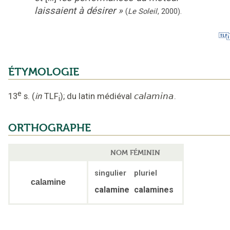
laissaient à désirer
»
(
Le Soleil
,
2000
).
ÉTYMOLOGIE
e
13
s.
(
in
TLF
);
du latin médiéval
calamina
.
i
ORTHOGRAPHE
NOM FÉMININ
singulier
pluriel
calamine
calamine
calamines