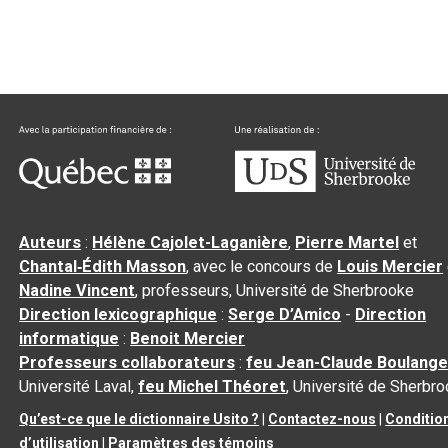
Auteurs
:
Hélène Cajolet-Laganière
,
Pierre Martel
et
Chantal‑Édith Masson
, avec le concours de
Louis Mercier
Nadine Vincent
, professeurs, Université de Sherbrooke
Direction lexicographique
:
Serge D’Amico
-
Direction
informatique
:
Benoit Mercier
Professeurs collaborateurs
:
feu Jean-Claude Boulange
Université Laval,
feu Michel Théoret
, Université de Sherbr
Qu’est-ce que le dictionnaire Usito ?
|
Contactez-nous
|
Conditio
d’utilisation
|
Paramètres des témoins