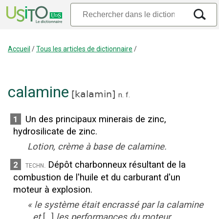
Accueil
/
Tous les articles de dictionnaire
/
calamine
[
kalamin
]
n.
f.
Un des principaux minerais de zinc,
1
hydrosilicate de zinc.
Lotion, crème à base de calamine.
Dépôt charbonneux résultant de la
2
techn.
combustion de l'huile et du carburant d'un
moteur à explosion.
«
le système était encrassé par la calamine
et
[...]
les performances du moteur