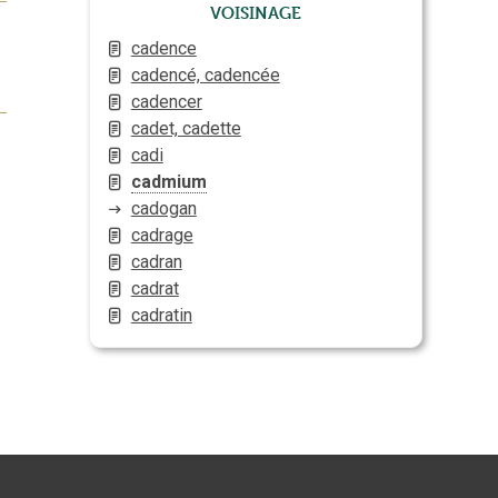
Voisinage
cadence
cadencé, cadencée
cadencer
cadet, cadette
cadi
cadmium
cadogan
cadrage
cadran
cadrat
cadratin