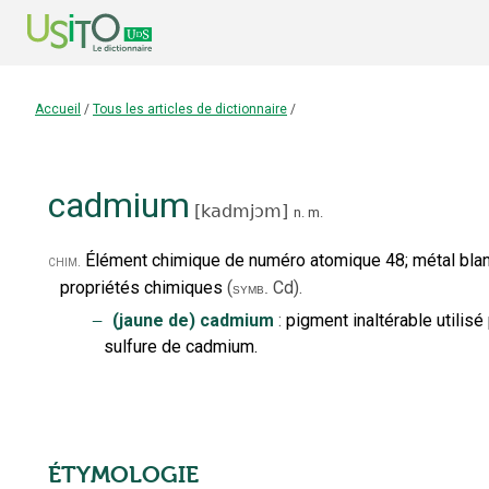
Accueil
/
Tous les articles de dictionnaire
/
cadmium
[
kadmjɔm
]
n.
m.
Élément chimique de numéro atomique 48
;
métal blan
chim.
propriétés chimiques
(
Cd
).
symb.
‒
(jaune de) cadmium
:
pigment inaltérable utilis
sulfure de cadmium.
ÉTYMOLOGIE