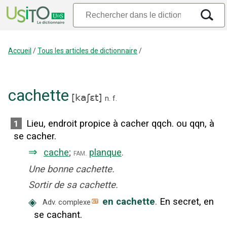
Accueil
/
Tous les articles de dictionnaire
/
cachette
[
kaʃɛt
]
n.
f.
Lieu, endroit propice à cacher qqch. ou qqn, à
1
se cacher.
⇒
cache
;
planque
.
fam.
Une bonne cachette.
Sortir de sa cachette.
◈
en cachette
.
En secret, en
Adv. complexe
se cachant.