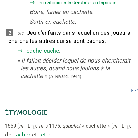
⇒
en catimini
,
à la dérobée
,
en tapinois
.
Boire, fumer en cachette.
Sortir en cachette.
Jeu d'enfants dans lequel un des joueurs
2
Q/C
cherche les autres qui se sont cachés.
⇒
cache-cache
.
«
il fallait décider lequel de nous chercherait
les autres, quand nous jouions à la
cachette
»
(
A. Rivard
,
1944
).
ÉTYMOLOGIE
1559
(
in
TLF
);
vers 1175
,
quachet
« cachette »
(
in
TLF
);
i
i
de
cacher
et
-ette
.