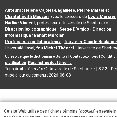
Auteurs
:
Hélène Cajolet-Laganière
,
Pierre Martel
et
Chantal‑Édith Masson
, avec le concours de
Louis Mercier
Nadine Vincent
, professeurs, Université de Sherbrooke
Direction lexicographique
:
Serge D’Amico
-
Direction
informatique
:
Benoit Mercier
Professeurs collaborateurs
:
feu Jean-Claude Boulange
Université Laval,
feu Michel Théoret
, Université de Sherbr
Qu’est-ce que le dictionnaire Usito ?
|
Contactez-nous
|
Conditio
d’utilisation
|
Paramètres des témoins
Tous droits réservés
©
Université de Sherbrooke |
3.2.2
- Der
mise à jour du contenu :
2026-08-03
Ce site Web utilise des fichiers témoins (
cookies
) essentiels