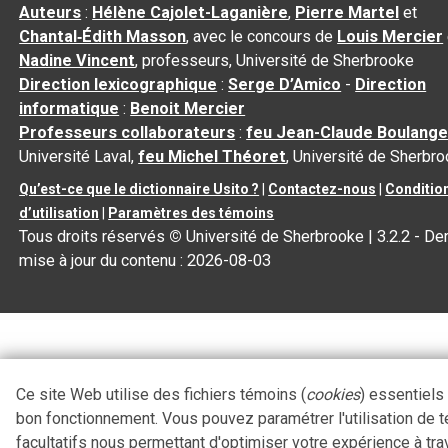
Auteurs
:
Hélène Cajolet-Laganière
,
Pierre Martel
et
Chantal‑Édith Masson
, avec le concours de
Louis Mercier
Nadine Vincent
, professeurs, Université de Sherbrooke
Direction lexicographique
:
Serge D’Amico
-
Direction
informatique
:
Benoit Mercier
Professeurs collaborateurs
:
feu Jean-Claude Boulange
Université Laval,
feu Michel Théoret
, Université de Sherbr
Qu’est-ce que le dictionnaire Usito ?
|
Contactez-nous
|
Conditio
d’utilisation
|
Paramètres des témoins
Tous droits réservés
©
Université de Sherbrooke |
3.2.2
- Der
mise à jour du contenu :
2026-08-03
Ce site Web utilise des fichiers témoins (
cookies
) essentiels
bon fonctionnement. Vous pouvez paramétrer l'utilisation de 
facultatifs nous permettant d'optimiser votre expérience à tra