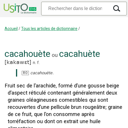
Accueil
/
Tous les articles de dictionnaire
/
cacahouète
cacahuète
ou
[
kakawɛt
]
n.
f.
.
cacahouète
RO
Fruit sec de l’arachide, formé d’une gousse beige
d’aspect réticulé contenant généralement deux
graines oléagineuses comestibles qui sont
recouvertes d’une pellicule brun rougeâtre
;
graine
de ce fruit, que l’on consomme après
torréfaction ou dont on extrait une huile