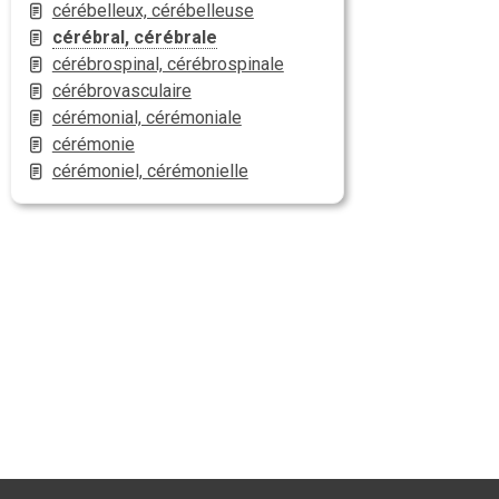
cérébelleux, cérébelleuse
cérébral, cérébrale
cérébrospinal, cérébrospinale
cérébrovasculaire
cérémonial, cérémoniale
cérémonie
cérémoniel, cérémonielle