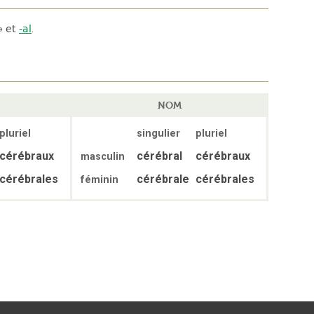
»
et
-al
.
NOM
pluriel
singulier
pluriel
cérébraux
cérébral
cérébraux
masculin
cérébrales
cérébrale
cérébrales
féminin