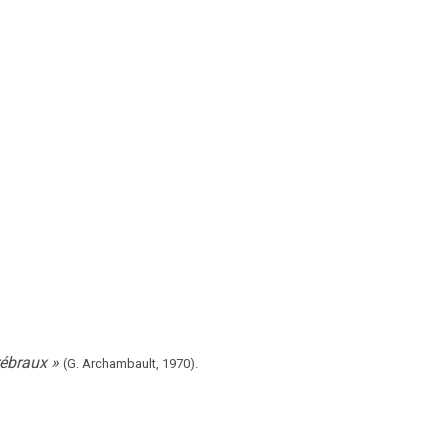
rébraux
»
(G. Archambault,
1970).