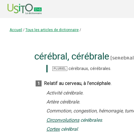
Accueil
/
Tous les articles de dictionnaire
/
cérébral
,
cérébrale
[
seʀebʀal
cérébraux
,
cérébrales
.
PLURIEL
Relatif au cerveau, à l'encéphale.
1
Activité cérébrale.
Artère cérébrale.
Commotion, congestion, hémorragie, tume
Circonvolutions
cérébrales
.
Cortex
cérébral
.