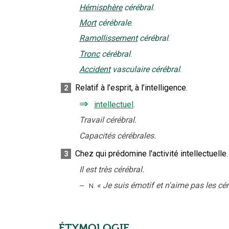
Hémisphère
cérébral
.
Mort
cérébrale
.
Ramollissement
cérébral
.
Tronc
cérébral
.
Accident
vasculaire cérébral
.
Relatif à l’esprit, à l’intelligence.
2
⇒
intellectuel
.
Travail cérébral.
Capacités cérébrales.
Chez qui prédomine l'activité intellectuelle.
3
Il est très cérébral.
‒
«
Je suis émotif et n'aime pas les cé
N.
ÉTYMOLOGIE