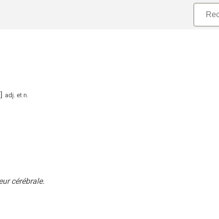
]
adj.
et
n.
ur cérébrale.