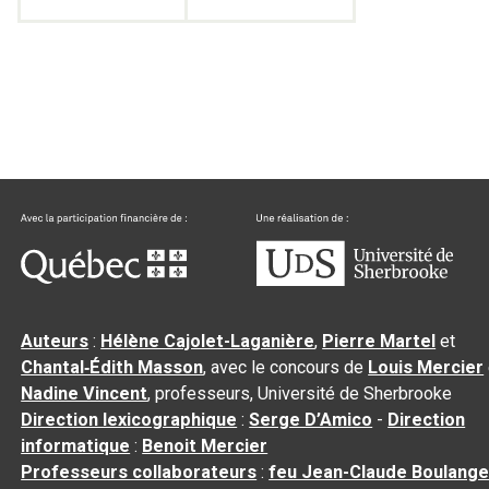
Auteurs
:
Hélène Cajolet-Laganière
,
Pierre Martel
et
Chantal‑Édith Masson
, avec le concours de
Louis Mercier
Nadine Vincent
, professeurs, Université de Sherbrooke
Direction lexicographique
:
Serge D’Amico
-
Direction
informatique
:
Benoit Mercier
Professeurs collaborateurs
:
feu Jean-Claude Boulange