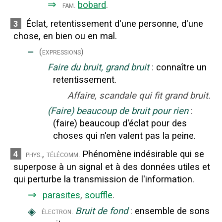
⇒
bobard
.
fam.
Éclat, retentissement d'une personne, d'une
3
chose, en bien ou en mal.
‒
(expressions)
Faire du bruit, grand bruit
:
connaître un
retentissement.
Affaire, scandale qui fit grand bruit.
(Faire) beaucoup de bruit pour rien
:
(faire) beaucoup d'éclat pour des
choses qui n'en valent pas la peine.
,
Phénomène indésirable qui se
4
phys.
télécomm.
superpose à un signal et à des données utiles et
qui perturbe la transmission de l'information.
⇒
parasites
,
souffle
.
◈
Bruit de fond
:
ensemble de sons
électron.