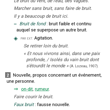
Le bruit du vent, de l'eau, des vagues.
Marcher sans bruit, sans faire de bruit.
Il y a beaucoup de bruit ici.
‒
Bruit de fond
:
bruit faible et continu
auquel se superpose un autre bruit.
◈
Agitation.
par ext.
Se retirer loin du bruit.
«
Et nous vivrons ainsi, dans une paix
profonde, / Isolés du vain bruit dont
s'étourdit le monde
»
(A. Lozeau,
1907).
Nouvelle, propos concernant un événement,
2
une personne.
⇒
on-dit
,
rumeur
.
Faire courir le bruit.
Faux bruit
:
fausse nouvelle.