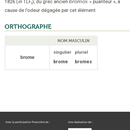
1826
(
in
TLF
);
du grec ancien
brômos
«
puanteur
»,
à
i
cause de l'odeur dégagée par cet élément
.
ORTHOGRAPHE
NOM MASCULIN
singulier
pluriel
brome
brome
bromes