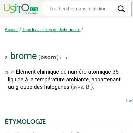
Accueil
/
Tous les articles de dictionnaire
/
brome
[
bʀom
]
2.
n.
m.
Élément chimique de numéro atomique 35,
chim.
liquide à la température ambiante, appartenant
au groupe des halogènes
(
Br
).
symb.
ÉTYMOLOGIE