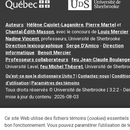
Auteurs
:
Hélène Cajolet-Laganière
,
Pierre Martel
et
Chantal‑Édith Masson
, avec le concours de
Louis Mercier
Nadine Vincent
, professeurs, Université de Sherbrooke
Direction lexicographique
:
Serge D’Amico
-
Direction
informatique
:
Benoit Mercier
Professeurs collaborateurs
:
feu Jean-Claude Boulange
Université Laval,
feu Michel Théoret
, Université de Sherbr
Qu’est-ce que le dictionnaire Usito ?
|
Contactez-nous
|
Conditio
d’utilisation
|
Paramètres des témoins
Tous droits réservés
©
Université de Sherbrooke |
3.2.2
- Der
mise à jour du contenu :
2026-08-03
Ce site Web utilise des fichiers témoins (
cookies
) essentiels
bon fonctionnement. Vous pouvez paramétrer l'utilisation de 