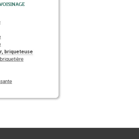
Voisinage
e
e
e
r, briqueteuse
 briquetière
isante