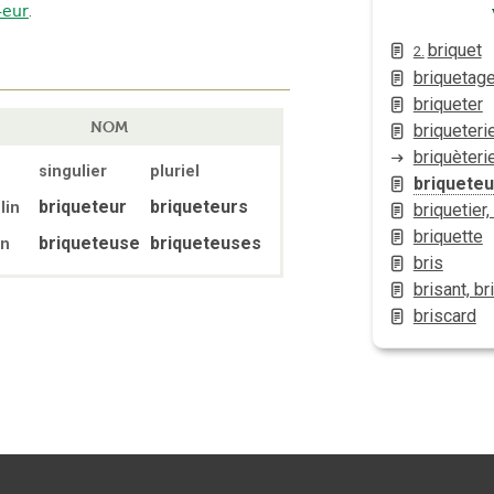
-eur
.
briquet
2.
briquetag
briqueter
NOM
briqueteri
briquèteri
singulier
pluriel
briqueteu
briqueteur
briqueteurs
lin
briquetier,
briquette
briqueteuse
briqueteuses
in
bris
brisant, br
briscard