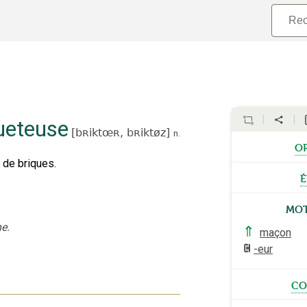
ueteuse
[
bʀiktœʀ,
bʀiktøz
]
n.
o
 de briques.
é
Mot
e.
⇑
maçon
-eur
co