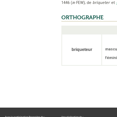
1446
(
in
FEW
);
de
briqueter
et
ORTHOGRAPHE
mascu
briqueteur
fémin