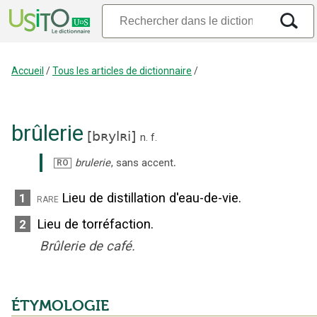
Accueil
/
Tous les articles de dictionnaire
/
brûlerie
[
bʀylʀi
]
n.
f.
.
brulerie
,
sans accent
RO
Lieu de distillation d'eau-de-vie.
1
rare
Lieu de torréfaction.
2
Brûlerie de café.
ÉTYMOLOGIE