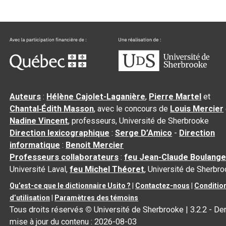
Auteurs
:
Hélène Cajolet-Laganière
,
Pierre Martel
et
Chantal‑Édith Masson
, avec le concours de
Louis Mercier
Nadine Vincent
, professeurs, Université de Sherbrooke
Direction lexicographique
:
Serge D’Amico
-
Direction
informatique
:
Benoit Mercier
Professeurs collaborateurs
:
feu Jean-Claude Boulange
Université Laval,
feu Michel Théoret
, Université de Sherbr
Qu’est-ce que le dictionnaire Usito ?
|
Contactez-nous
|
Conditio
d’utilisation
|
Paramètres des témoins
Tous droits réservés
©
Université de Sherbrooke |
3.2.2
- Der
mise à jour du contenu :
2026-08-03