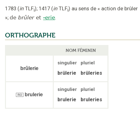
1783
(
in
TLF
);
1417
(
in
TLF
)
au sens de « action de brûler
i
i
»
;
de
brûler
et
-erie
.
ORTHOGRAPHE
NOM FÉMININ
singulier
pluriel
brûlerie
brûlerie
brûleries
singulier
pluriel
brulerie
RO
brulerie
bruleries