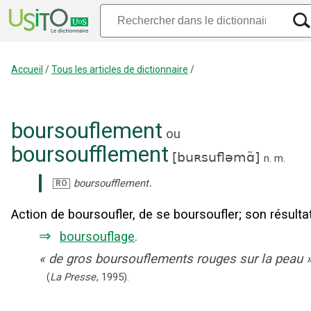
Accueil
/
Tous les articles de dictionnaire
/
boursouflement
ou
boursoufflement
[
buʀsufləmɑ̃
]
n.
m.
.
boursoufflement
RO
Action de boursoufler, de se boursoufler
;
son résultat
⇒
boursouflage
.
«
de gros boursouflements rouges sur la peau
(
La Presse
,
1995
).