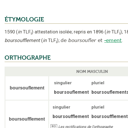
ÉTYMOLOGIE
1590
(
in
TLF
)
attestation isolée
;
repris en 1896
(
in
TLF
);
1
i
i
boursoufflement
(
in
TLF
);
de
boursoufler
et
-ement
.
i
ORTHOGRAPHE
NOM MASCULIN
singulier
pluriel
boursouflement
boursouflement
boursouflement
singulier
pluriel
boursoufflement
boursoufflement
boursoufflement
Les rectifications de l’orthographe
RO