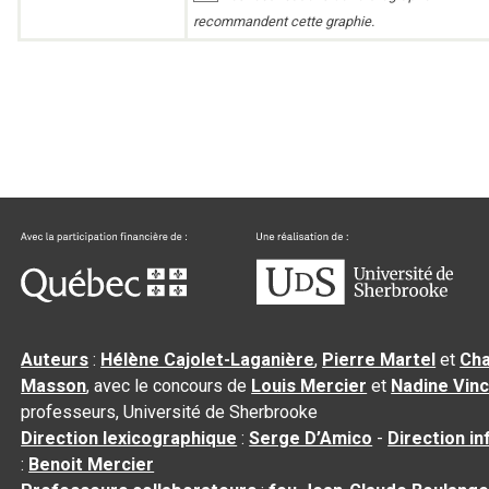
recommandent cette graphie.
Auteurs
:
Hélène Cajolet-Laganière
,
Pierre Martel
et
Cha
Masson
, avec le concours de
Louis Mercier
et
Nadine Vin
professeurs, Université de Sherbrooke
Direction lexicographique
:
Serge D’Amico
-
Direction i
:
Benoit Mercier