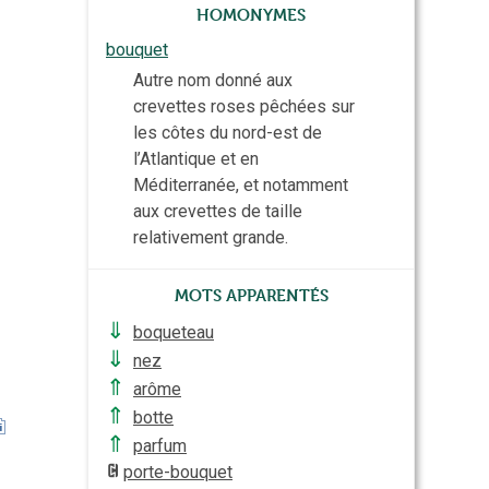
Homonymes
bouquet
Autre nom donné aux
crevettes roses pêchées sur
les côtes du nord-est de
l’Atlantique et en
Méditerranée, et notamment
aux crevettes de taille
relativement grande.
Mots apparentés
⇓
boqueteau
⇓
nez
⇑
arôme
⇑
botte
⇑
parfum
porte-bouquet