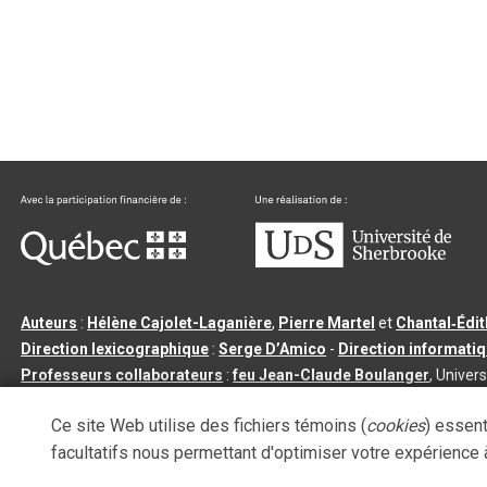
Auteurs
:
Hélène Cajolet-Laganière
,
Pierre Martel
et
Chantal‑Édi
Direction lexicographique
:
Serge D’Amico
-
Direction informati
Professeurs collaborateurs
:
feu Jean-Claude Boulanger
, Univers
Qu’est-ce que le dictionnaire Usito ?
|
Contactez-nous
|
Condition
Ce site Web utilise des fichiers témoins (
cookies
) essent
Tous droits réservés
©
Université de Sherbrooke |
3.2.2
- Dernière mi
facultatifs nous permettant d'optimiser votre expérience à