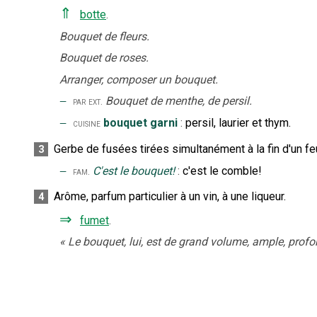
⇑
botte
.
Bouquet de fleurs.
Bouquet de roses.
Arranger, composer un bouquet.
‒
Bouquet de menthe, de persil.
par ext.
‒
bouquet garni
:
persil, laurier et thym.
cuisine
Gerbe de fusées tirées simultanément à la fin d'un feu 
3
‒
C'est le bouquet!
:
c'est le comble!
fam.
Arôme, parfum particulier à un vin, à une liqueur.
4
⇒
fumet
.
«
Le bouquet, lui, est de grand volume, ample, prof