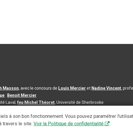
th Masson
, avec le concours de
Louis Mercier
et
Nadine Vincent
, prof
que
:
Benoit Mercier
ité Laval,
feu Michel Théoret
, Université de Sherbrooke
s d’utilisation
|
Paramètres des témoins
iels à son bon fonctionnement. Vous pouvez paramétrer l'utilisa
se à jour du contenu :
2026-08-03
 travers le site.
Voir la Politique de confidentialité