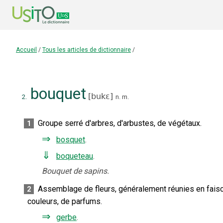
Accueil
/
Tous les articles de dictionnaire
/
bouquet
[
bukɛ
]
2.
n.
m.
Groupe serré d'arbres, d'arbustes, de végétaux.
1
⇒
bosquet
.
⇓
boqueteau
.
Bouquet de sapins.
Assemblage de fleurs, généralement réunies en fais
2
couleurs, de parfums.
⇒
gerbe
.