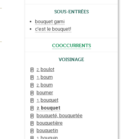
Sous-entrées
bouquet garni
c'est le bouquet!
cooccurrents
Voisinage
boulot
2.
boum
1.
boum
2.
boumer
bouquet
1.
bouquet
2.
bouqueté, bouquetée
bouquetière
bouquetin
bouquin
1.