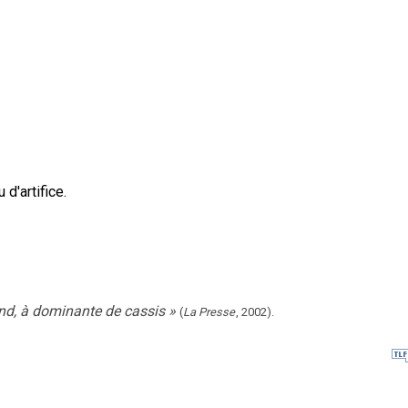
d'artifice.
ond, à dominante de cassis
»
(
La Presse
,
2002
).