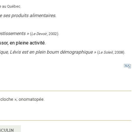
uée au Québec.
 ses produits alimentaires.
estissements
»
(
Le Devoir
,
2002
).
ssor, en pleine activité.
ique, Lévis est en plein boum démographique
»
(
Le Soleil
,
2008
).
 cloche »
;
onomatopée
.
SCULIN