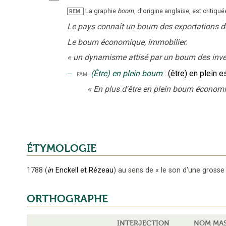
La graphie
boom
, d'origine anglaise, est critiq
REM.
Le pays connaît un boum des exportations de
Le boum économique, immobilier.
«
un dynamisme attisé par un boum des inv
‒
(Être) en plein boum
:
(être) en plein e
fam.
«
En plus d'être en plein boum économ
ÉTYMOLOGIE
1788
(
in
Enckell et Rézeau
)
au sens de « le son d'une grosse
ORTHOGRAPHE
INTERJECTION
NOM MA