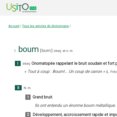
Accueil
/
Tous les articles de dictionnaire
/
boum
[
bum
]
1.
interj.
et
n.
m.
Onomatopée rappelant le bruit soudain et fort p
I
Interj.
«
Tout à coup : Boum!... Un coup de canon
»
(L. Fré
II
N.
m.
Grand bruit.
1
Ils ont entendu un énorme boum métallique.
Développement, accroissement rapide et impo
2