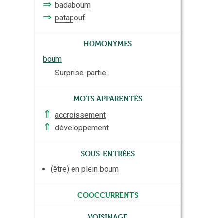
⇒
badaboum
⇒
patapouf
Homonymes
boum
Surprise-partie.
Mots apparentés
⇑
accroissement
⇑
développement
Sous-entrées
(être) en plein boum
cooccurrents
Voisinage