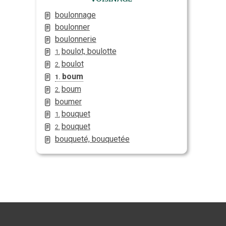
boulonnage
boulonner
boulonnerie
boulot, boulotte
1.
boulot
2.
boum
1.
boum
2.
boumer
bouquet
1.
bouquet
2.
bouqueté, bouquetée