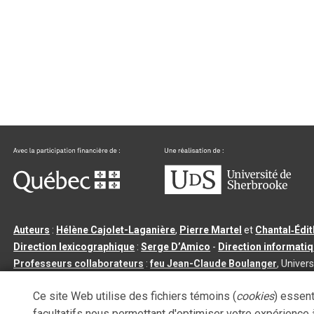
Auteurs
:
Hélène Cajolet-Laganière
,
Pierre Martel
et
Chantal‑Édi
Direction lexicographique
:
Serge D’Amico
-
Direction informati
Professeurs collaborateurs
:
feu Jean-Claude Boulanger
, Univers
Qu’est-ce que le dictionnaire Usito ?
|
Contactez-nous
|
Condition
Ce site Web utilise des fichiers témoins (
cookies
) essent
Tous droits réservés
©
Université de Sherbrooke |
3.2.2
- Dernière mi
facultatifs nous permettant d'optimiser votre expérience à