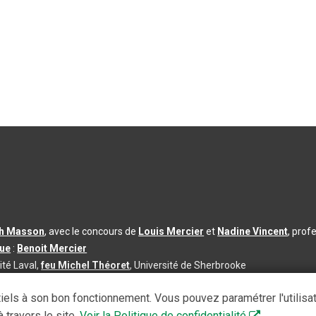
th Masson
, avec le concours de
Louis Mercier
et
Nadine Vincent
, prof
que
:
Benoit Mercier
ité Laval,
feu Michel Théoret
, Université de Sherbrooke
s d’utilisation
|
Paramètres des témoins
iels à son bon fonctionnement. Vous pouvez paramétrer l'utilisa
se à jour du contenu :
2026-08-03
 travers le site.
Voir la Politique de confidentialité