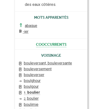
des eaux côtières.
Mots apparentés
⇑
abaque
-ier
cooccurrents
Voisinage
bouleversant, bouleversante
bouleversement
bouleverser
boulghour
boulgour
boulier
1.
boulier
2.
boulimie