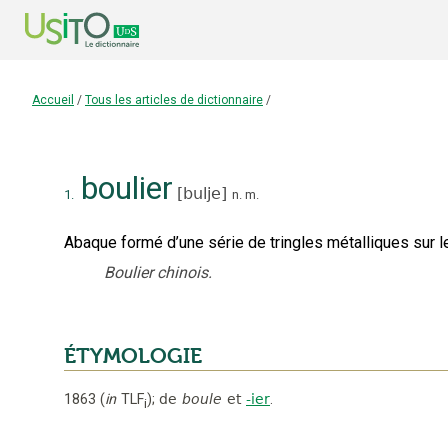
Accueil
/
Tous les articles de dictionnaire
/
boulier
[
bulje
]
1.
n.
m.
Abaque formé d’une série de tringles métalliques sur l
Boulier chinois.
ÉTYMOLOGIE
1863
(
in
TLF
);
de
boule
et
-ier
.
i