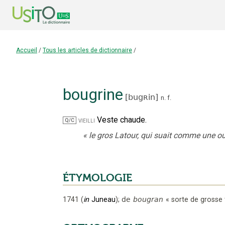
Accueil
/
Tous les articles de dictionnaire
/
bougrine
[
bugʀin
]
n.
f.
Veste chaude.
vieilli
Q/C
«
le gros Latour, qui suait comme une out
ÉTYMOLOGIE
1741
(
in
Juneau
);
de
bougran
«
sorte de grosse 