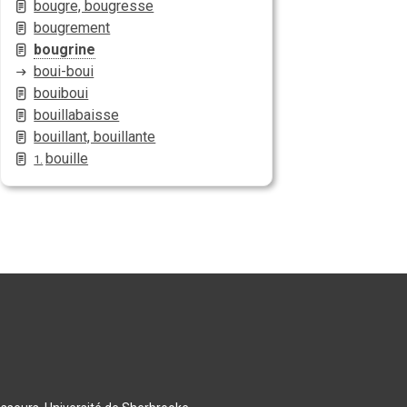
bougre, bougresse
bougrement
bougrine
boui-boui
bouiboui
bouillabaisse
bouillant, bouillante
bouille
1.