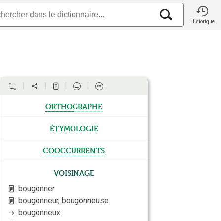
Historique
orthographe
étymologie
cooccurrents
Voisinage
bougonner
bougonneur, bougonneuse
bougonneux