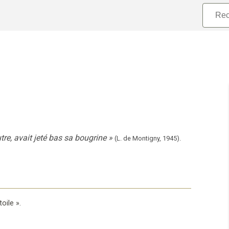
re, avait jeté bas sa bougrine
»
(
L. de Montigny
,
1945
).
toile
».