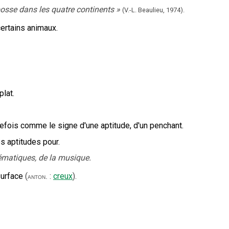
bosse dans les quatre continents
»
(V.-L. Beaulieu,
1974).
certains animaux.
plat.
efois comme le signe d'une aptitude, d'un penchant.
es aptitudes pour.
ématiques, de la musique.
surface
(
:
creux
).
anton.