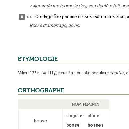
«
Armande me tourne le dos, son derrière fait un
Cordage fixé par une de ses extrémités à un po
6
mar.
Bosse d’amarrage, de ris.
ÉTYMOLOGIE
e
Milieu 12
s.
(
in
TLF
);
peut-être du latin populaire
*bottia
,
d
i
ORTHOGRAPHE
NOM FÉMININ
singulier
pluriel
bosse
bosse
bosses