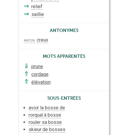
⇒
relief
⇒
saillie
Antonymes
creux
anton.
Mots apparentés
⇓
prune
⇑
cordage
⇑
élévation
Sous-entrées
avoir la bosse de
rorqual
à bosse
rouler sa bosse
skieur
de bosses