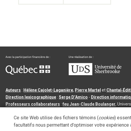
Auteurs
:
Hélène Cajolet-Laganière
,
Pierre Martel
et
Chantal‑Édi
Direction lexicographique
:
Serge D’Amico
-
Direction informati
Professeurs collaborateurs
:
feu Jean-Claude Boulanger
, Univers
Qu’est-ce que le dictionnaire Usito ?
|
Contactez-nous
|
Condition
Ce site Web utilise des fichiers témoins (
cookies
) essent
Tous droits réservés
©
Université de Sherbrooke |
3.2.2
- Dernière mi
facultatifs nous permettant d'optimiser votre expérience à