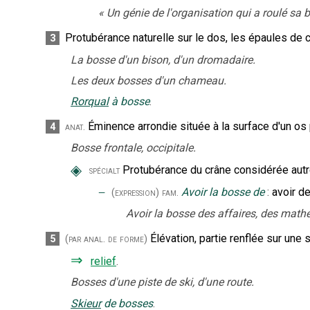
«
Un génie de l'organisation qui a roulé sa 
Protubérance naturelle sur le dos, les épaules de 
3
La bosse d'un bison, d'un dromadaire.
Les deux bosses d'un chameau.
Rorqual
à bosse
.
Éminence arrondie située à la surface d'un os 
4
anat.
Bosse frontale, occipitale.
◈
Protubérance du crâne considérée autr
spécialt
‒
Avoir la bosse de
:
avoir d
(expression)
fam.
Avoir la bosse des affaires, des math
Élévation, partie renflée sur une 
5
(par anal. de forme)
⇒
relief
.
Bosses d'une piste de ski, d'une route.
Skieur
de bosses
.