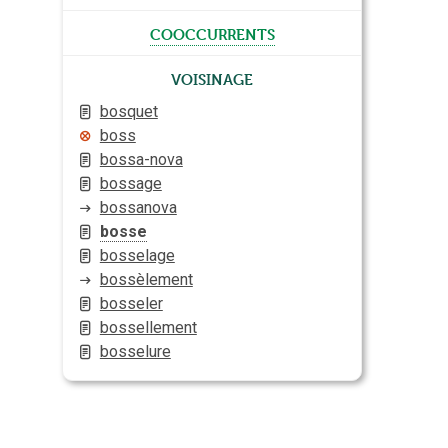
cooccurrents
Voisinage
bosquet
boss
bossa-nova
bossage
bossanova
bosse
bosselage
bossèlement
bosseler
bossellement
bosselure