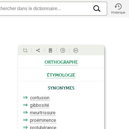
Historique
orthographe
étymologie
Synonymes
⇒
contusion
⇒
gibbosité
⇒
meurtrissure
⇒
proéminence
⇒
protubérance