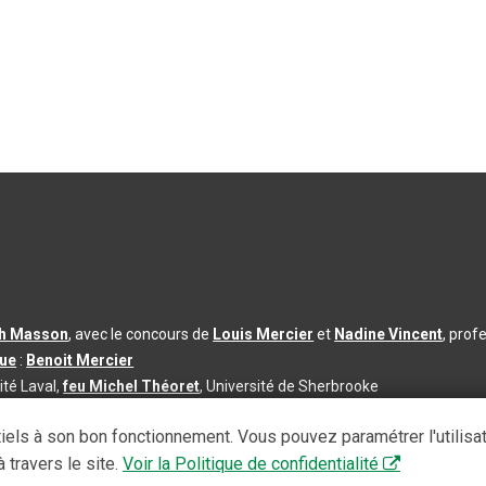
th Masson
, avec le concours de
Louis Mercier
et
Nadine Vincent
, prof
que
:
Benoit Mercier
ité Laval,
feu Michel Théoret
, Université de Sherbrooke
s d’utilisation
|
Paramètres des témoins
iels à son bon fonctionnement. Vous pouvez paramétrer l'utilisa
se à jour du contenu :
2026-08-03
 travers le site.
Voir la Politique de confidentialité