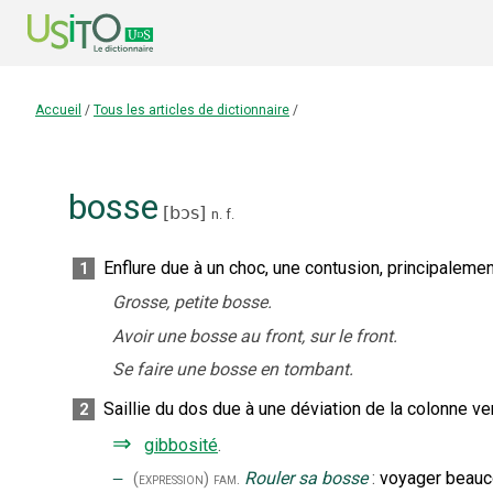
Accueil
/
Tous les articles de dictionnaire
/
bosse
[
bɔs
]
n.
f.
Enflure due à un choc, une contusion, principalement
1
Grosse, petite bosse.
Avoir une bosse au front, sur le front.
Se faire une bosse en tombant.
Saillie du dos due à une déviation de la colonne ve
2
⇒
gibbosité
.
‒
Rouler sa bosse
:
voyager beauc
(expression)
fam.