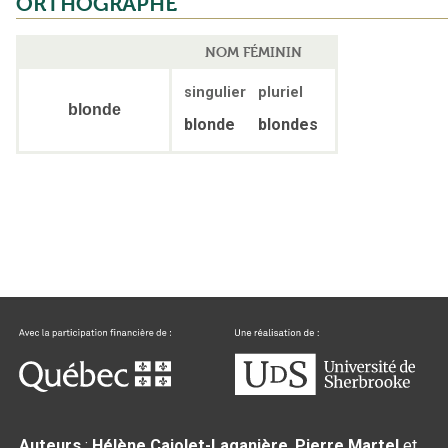
ORTHOGRAPHE
NOM FÉMININ
singulier
pluriel
blonde
blonde
blondes
Auteurs
:
Hélène Cajolet-Laganière
,
Pierre Martel
et