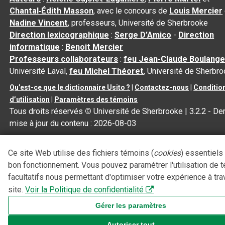
Chantal‑Édith Masson
, avec le concours de
Louis Mercier
Nadine Vincent
, professeurs, Université de Sherbrooke
Direction lexicographique
:
Serge D’Amico
-
Direction
informatique
:
Benoit Mercier
Professeurs collaborateurs
:
feu Jean-Claude Boulange
Université Laval,
feu Michel Théoret
, Université de Sherbr
Qu’est-ce que le dictionnaire Usito ?
|
Contactez-nous
|
Conditio
d’utilisation
|
Paramètres des témoins
Tous droits réservés
©
Université de Sherbrooke |
3.2.2
- Der
mise à jour du contenu :
2026-08-03
Ce site Web utilise des fichiers témoins (
cookies
) essentiels
bon fonctionnement. Vous pouvez paramétrer l'utilisation de 
facultatifs nous permettant d'optimiser votre expérience à tra
site.
Voir la Politique de confidentialité
Gérer les paramètres
Autoriser tout