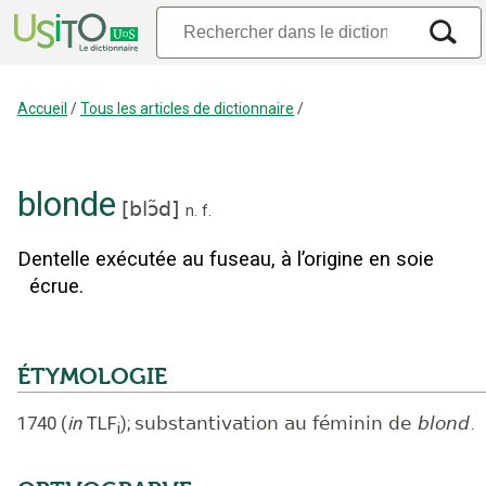
Accueil
/
Tous les articles de dictionnaire
/
blonde
[
blɔ̃d
]
n.
f.
Dentelle exécutée au fuseau, à l’origine en soie
écrue.
ÉTYMOLOGIE
1740
(
in
TLF
);
substantivation au féminin de
blond
.
i