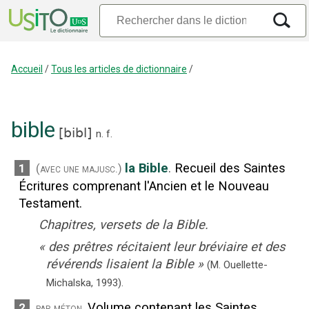
Accueil
/
Tous les articles de dictionnaire
/
bible
[
bibl
]
n.
f.
la Bible
.
Recueil des Saintes
1
(avec une majusc.)
Écritures comprenant l'Ancien et le Nouveau
Testament.
Chapitres, versets de la Bible.
«
des prêtres récitaient leur bréviaire et des
révérends lisaient la Bible
»
(M. Ouellette-
Michalska,
1993).
Volume contenant les Saintes
2
par méton.