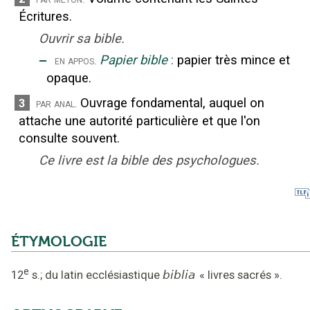
Écritures.
Ouvrir sa bible.
‒
Papier bible
:
papier très mince et
en appos.
opaque.
Ouvrage fondamental, auquel on
3
par anal.
attache une autorité particulière et que l'on
consulte souvent.
Ce livre est la bible des psychologues.
ÉTYMOLOGIE
e
12
s.
;
du latin ecclésiastique
biblia
«
livres sacrés
».