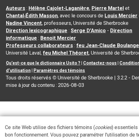
Auteurs
:
Hélène Cajolet-Laganière
,
Pierre Martel
et
Chantal‑Édith Masson
, avec le concours de
Louis Mercier
Nadine Vincent
, professeurs, Université de Sherbrooke
Direction lexicographique
:
Serge D’Amico
-
Direction
informatique
:
Benoit Mercier
Professeurs collaborateurs
:
feu Jean-Claude Boulange
Université Laval,
feu Michel Théoret
, Université de Sherbr
Qu’est-ce que le dictionnaire Usito ?
|
Contactez-nous
|
Conditio
d’utilisation
|
Paramètres des témoins
Tous droits réservés
©
Université de Sherbrooke |
3.2.2
- Der
mise à jour du contenu :
2026-08-03
Ce site Web utilise des fichiers témoins (
cookies
) essentiels
bon fonctionnement. Vous pouvez paramétrer l'utilisation de 