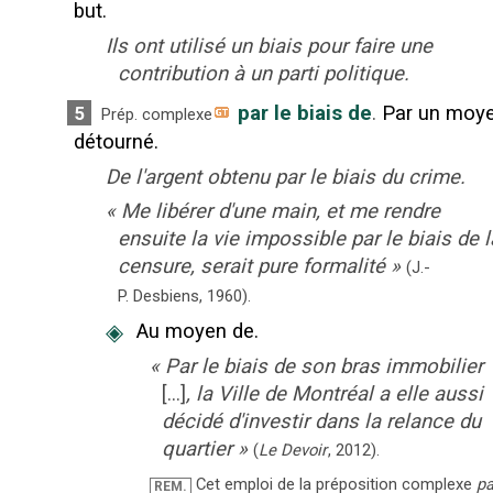
but.
Ils ont utilisé un biais pour faire une
contribution à un parti politique.
par le biais de
.
Par un moy
5
Prép. complexe
détourné.
De l'argent obtenu par le biais du crime.
«
Me libérer d'une main, et me rendre
ensuite la vie impossible par le biais de l
censure, serait pure formalité
»
(J.-
P. Desbiens,
1960).
◈
Au moyen de.
«
Par le biais de son bras immobilier
[...]
, la Ville de Montréal a elle aussi
décidé d'investir dans la relance du
quartier
»
(
Le Devoir
,
2012
).
Cet emploi de la préposition complexe
pa
REM.