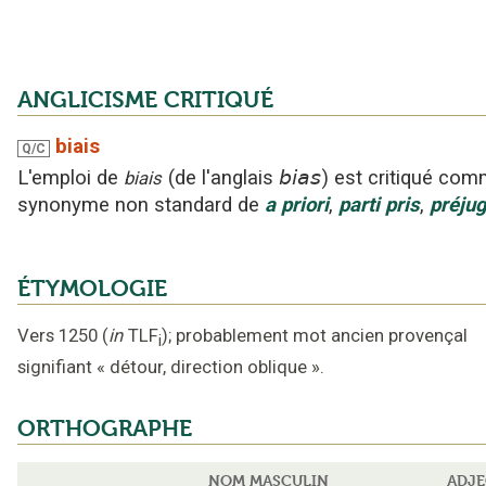
ANGLICISME CRITIQUÉ
biais
Q/C
L'emploi
de
(
de l'anglais
bias
)
est critiqué
com
biais
synonyme non standard
de
a priori
,
parti
pris
,
préju
ÉTYMOLOGIE
Vers 1250
(
in
TLF
);
probablement mot ancien provençal
i
signifiant
«
détour, direction oblique
».
ORTHOGRAPHE
NOM MASCULIN
ADJE