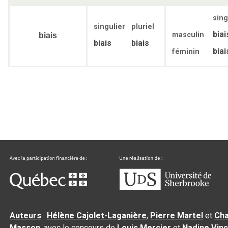
sing
singulier
pluriel
biai
masculin
biais
biais
biais
biai
féminin
Auteurs
:
Hélène Cajolet-Laganière
,
Pierre Martel
et
Cha
Masson
, avec le concours de
Louis Mercier
et
Nadine Vin