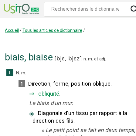
Accueil
/
Tous les articles de dictionnaire
/
biais
,
biaise
[
bjɛ,
bjɛz
]
n.
m.
et
adj.
I
N.
m.
Direction, forme, position oblique.
1
⇒
obliquité
.
Le biais d’un mur.
◈
Diagonale d'un tissu par rapport à la
direction des fils.
«
Le petit point se fait en deux temps,