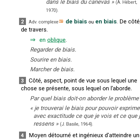
dans le biais du canevas
»
(A. Hébert,
1970).
de biais
en biais
.
De côté
2
Adv. complexe
ou
de travers.
⇒
en
oblique
.
Regarder de biais.
Sourire en biais.
Marcher de biais.
Côté, aspect, point de vue sous lequel une
3
chose se présente, sous lequel on l’aborde.
Par quel biais doit-on aborder le problème
«
je trouverai le biais pour pouvoir exprime
avec exactitude ce que je vois et ce que 
ressens
»
(J. Basile,
1964).
Moyen détourné et ingénieux d'atteindre un
4