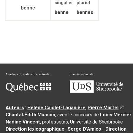
singulier
pluriel
benne
benne
bennes
Auteurs
:
Hélène Cajolet-Laganière
,
Pierre Martel
et
Chantal‑Édith Masson
, avec le concours de
Louis Mercier
Nadine Vincent
, professeurs, Université de Sherbrooke
Direction lexicographique
:
Serge D’Amico
-
Direction