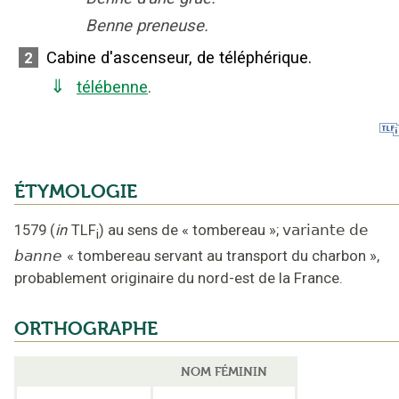
Benne preneuse.
Cabine d'ascenseur, de téléphérique.
2
⇓
télébenne
.
ÉTYMOLOGIE
1579
(
in
TLF
)
au sens de « tombereau »
;
variante de
i
banne
«
tombereau servant au transport du charbon
»,
probablement originaire du nord-est de la France
.
ORTHOGRAPHE
NOM FÉMININ