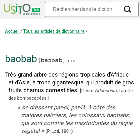
Accueil
/
Tous les articles de dictionnaire
/
baobab
[
baɔbab
]
n.
m.
Très grand arbre des régions tropicales d’Afrique
et d’Asie, à tronc gigantesque, qui produit de gros
fruits charnus comestibles.
[
Genre
Adansonia
; famille
des bombacacées.
]
«
se dressent par-ci, par-là, à côté des
maigres palmiers, les colossaux baobabs,
qui sont comme les mastodontes du règne
végétal
»
(P. Loti,
1881
).