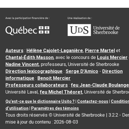
Auteurs
:
Hélène Cajolet-Laganière
,
Pierre Martel
et
Chantal‑Édith Masson
, avec le concours de
Louis Mercier
Nadine Vincent
, professeurs, Université de Sherbrooke
Direction lexicographique
:
Serge D’Amico
-
Direction
informatique
:
Benoit Mercier
Professeurs collaborateurs
:
feu Jean-Claude Boulange
Université Laval,
feu Michel Théoret
, Université de Sherbr
Qu’est-ce que le dictionnaire Usito ?
|
Contactez-nous
|
Conditio
d’utilisation
|
Paramètres des témoins
Tous droits réservés
©
Université de Sherbrooke |
3.2.2
- Der
mise à jour du contenu :
2026-08-03