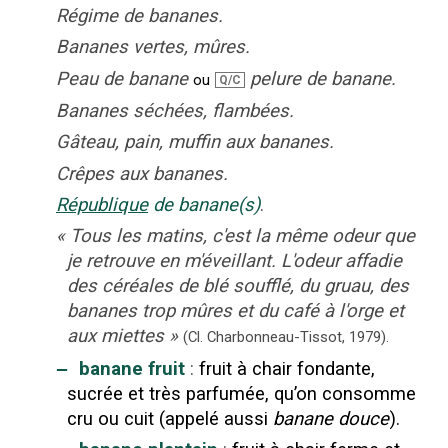
Régime de bananes.
Bananes vertes, mûres.
Peau de banane
pelure de banane.
ou
Q/C
Bananes séchées, flambées.
Gâteau, pain, muffin aux bananes.
Crêpes aux bananes.
République
de banane(s)
.
«
Tous les matins, c'est la même odeur que
je retrouve en m'éveillant. L'odeur affadie
des céréales de blé soufflé, du gruau, des
bananes trop mûres et du café à l'orge et
aux miettes
»
(Cl. Charbonneau-Tissot,
1979).
‒
banane fruit
:
fruit à chair fondante,
sucrée et très parfumée, qu’on consomme
cru ou cuit (appelé aussi
banane douce
).