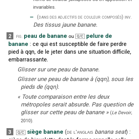
invariables.
‒
(dans des adjectifs de couleur composés)
inv.
Des tissus jaune banane.
peau de banane
pelure de
2
fig.
ou
Q/C
banane
:
ce qui est susceptible de faire perdre
pied à qqn, de le jeter dans une situation difficile,
embarrassante.
Glisser sur une peau de banane.
Glisser une peau de banane à (qqn), sous les
pieds de (qqn).
«
Toute comparaison entre les deux
métropoles serait absurde. Pas question de
glisser sur cette peau de banane
»
(
Le Devoir
,
2010
).
siège banane
(
banana seat
)
:
3
de l’anglais
Q/C