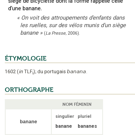
siège de bicyclette dont la forme rappelle celle
d’une banane.
«
On voit des attroupements d'enfants dans
les ruelles, sur des vélos munis d'un siège
banane
»
(
La Presse
,
2006
).
ÉTYMOLOGIE
1602
(
in
TLF
);
du portugais
banana
.
i
ORTHOGRAPHE
NOM FÉMININ
singulier
pluriel
banane
banane
bananes