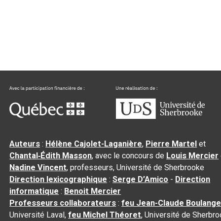
Auteurs
:
Hélène Cajolet-Laganière
,
Pierre Martel
et
Chantal‑Édith Masson
, avec le concours de
Louis Mercier
Nadine Vincent
, professeurs, Université de Sherbrooke
Direction lexicographique
:
Serge D’Amico
-
Direction
informatique
:
Benoit Mercier
Professeurs collaborateurs
:
feu Jean-Claude Boulange
Université Laval,
feu Michel Théoret
, Université de Sherbr