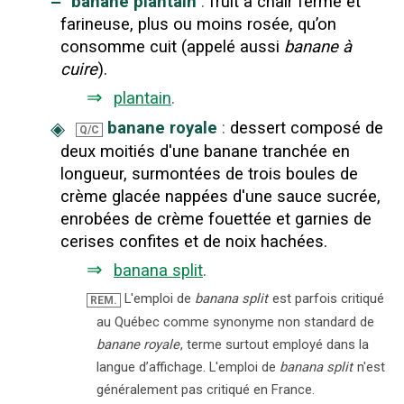
‒
banane plantain
:
fruit à chair ferme et
farineuse, plus ou moins rosée, qu’on
consomme cuit (appelé aussi
banane à
cuire
).
⇒
plantain
.
◈
banane royale
:
dessert composé de
Q/C
deux moitiés d'une banane tranchée en
longueur, surmontées de trois boules de
crème glacée nappées d'une sauce sucrée,
enrobées de crème fouettée et garnies de
cerises confites et de noix hachées.
⇒
banana split
.
L'emploi de
banana split
est parfois critiqué
REM.
au Québec comme synonyme non standard de
banane royale
, terme surtout employé dans la
langue d’affichage. L'emploi de
banana split
n'est
généralement pas critiqué en France.