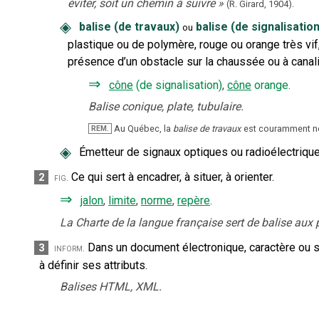
éviter, soit un chemin à suivre
»
(R. Girard,
1904).
◈
balise (de travaux)
balise (de signalisation
ou
plastique ou de polymère, rouge ou orange très vif
présence d’un obstacle sur la chaussée ou à canalis
⇒
cône
(de signalisation)
,
cône
orange
.
Balise conique, plate, tubulaire.
Au Québec, la
balise de travaux
est couramment
REM.
◈
Émetteur de signaux optiques ou radioélectriques
Ce qui sert à encadrer, à situer, à orienter.
2
fig.
⇒
jalon
,
limite
,
norme
,
repère
.
La Charte de la langue française sert de balise aux
Dans un document électronique, caractère ou su
3
inform.
à définir ses attributs.
Balises HTML, XML.