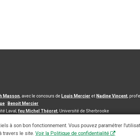
th Masson
, avec le concours de
Louis Mercier
et
Nadine Vincent
, prof
que
:
Benoit Mercier
ité Laval,
feu Michel Théoret
, Université de Sherbrooke
s d’utilisation
|
Paramètres des témoins
iels à son bon fonctionnement. Vous pouvez paramétrer l'utilisa
se à jour du contenu :
2026-08-03
 travers le site.
Voir la Politique de confidentialité