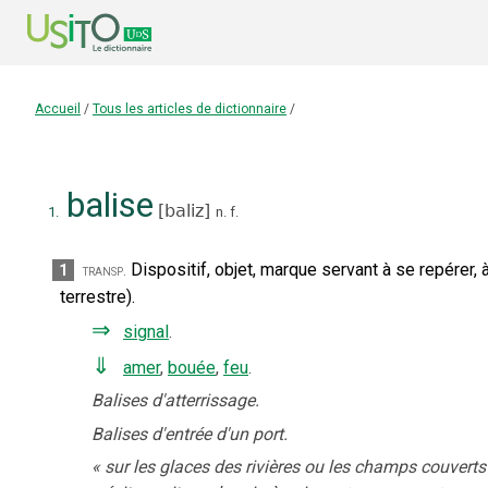
Accueil
/
Tous les articles de dictionnaire
/
balise
[
baliz
]
1.
n.
f.
Dispositif, objet, marque servant à se repérer, 
1
transp.
terrestre).
⇒
signal
.
⇓
amer
,
bouée
,
feu
.
Balises d'atterrissage.
Balises d'entrée d'un port.
«
sur les glaces des rivières ou les champs couverts 