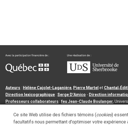
Auteurs
:
Hélène Cajolet-Laganière
,
Pierre Martel
et
Chantal‑Édi
Direction lexicographique
:
Serge D’Amico
-
Direction informati
Professeurs collaborateurs
:
feu Jean-Claude Boulanger
, Univers
Qu’est-ce que le dictionnaire Usito ?
|
Contactez-nous
|
Condition
Ce site Web utilise des fichiers témoins (
cookies
) essent
Tous droits réservés
©
Université de Sherbrooke |
3.2.2
- Dernière mi
facultatifs nous permettant d'optimiser votre expérience à