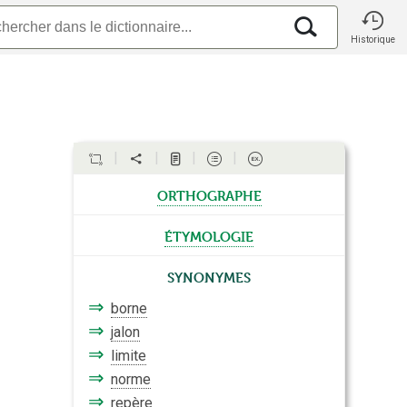
Historique
orthographe
étymologie
Synonymes
⇒
borne
⇒
jalon
⇒
limite
⇒
norme
⇒
repère