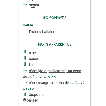
⇒
signal
Homonymes
balise
Fruit du balisier.
Mots apparentés
⇓
amer
⇓
bouée
⇓
feu
⇒
cône (de signalisation), au sens
de
balise de travaux
⇒
cône orange, au sens de
balise de
travaux
⇑
dispositif
baliser