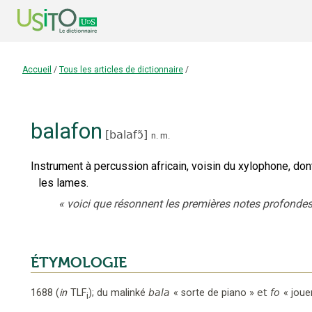
Accueil
/
Tous les articles de dictionnaire
/
balafon
[
balafɔ̃
]
n.
m.
Instrument à percussion africain, voisin du xylophone, d
les lames.
«
voici que résonnent les premières notes profonde
ÉTYMOLOGIE
1688
(
in
TLF
);
du malinké
bala
«
sorte de piano
»
et
fo
«
joue
i