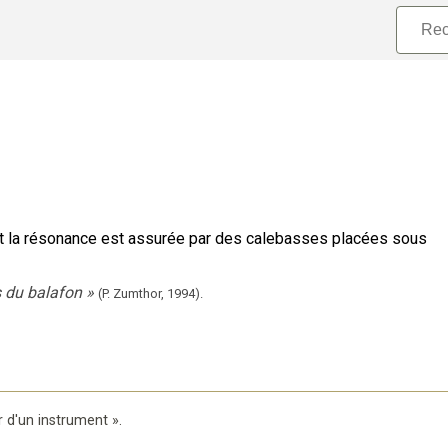
ont la résonance est assurée par des calebasses placées sous
s du balafon
»
(P. Zumthor,
1994).
r d'un instrument
».