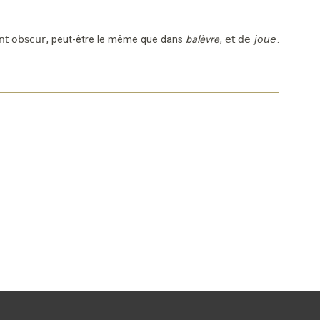
nt obscur
,
peut-être le même que dans
balèvre
,
et de
joue
.