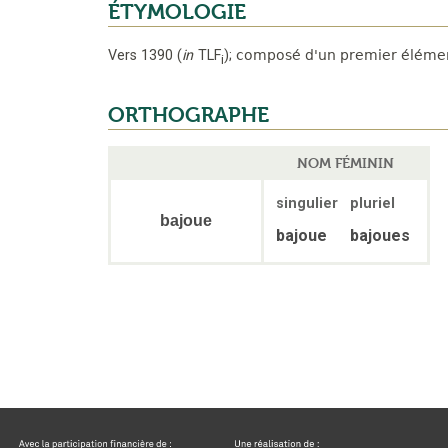
ÉTYMOLOGIE
Vers 1390
(
in
TLF
);
composé d'un premier éléme
i
ORTHOGRAPHE
NOM FÉMININ
singulier
pluriel
bajoue
bajoue
bajoues