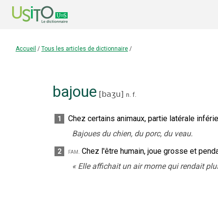
Accueil
/
Tous les articles de dictionnaire
/
bajoue
[
baʒu
]
n.
f.
Chez certains animaux, partie latérale inférie
1
Bajoues du chien, du porc, du veau.
Chez l'être humain, joue grosse et penda
2
fam.
«
Elle affichait un air morne qui rendait pl