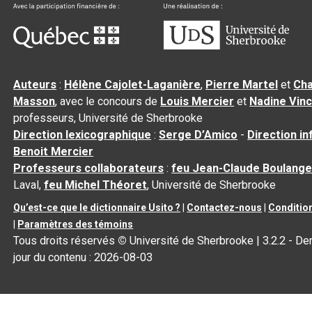
Auteurs
:
Hélène Cajolet-Laganière
,
Pierre Martel
et
Cha
Masson
, avec le concours de
Louis Mercier
et
Nadine Vin
professeurs, Université de Sherbrooke
Direction lexicographique
:
Serge D’Amico
-
Direction i
Benoit Mercier
Professeurs collaborateurs
:
feu Jean-Claude Boulange
Laval,
feu Michel Théoret
, Université de Sherbrooke
Qu’est-ce que le dictionnaire Usito ?
|
Contactez-nous
|
Condition
|
Paramètres des témoins
Tous droits réservés
©
Université de Sherbrooke |
3.2.2
- Der
jour du contenu :
2026-08-03