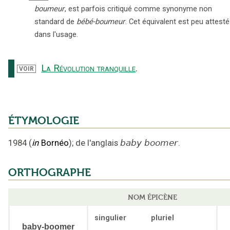
boumeur
, est parfois critiqué comme synonyme non
standard de
bébé-boumeur
. Cet équivalent est peu attesté
dans l'usage.
La Révolution tranquille
.
VOIR
ÉTYMOLOGIE
1984
(
in
Bornéo
);
de l'anglais
baby boomer
.
ORTHOGRAPHE
NOM ÉPICÈNE
singulier
pluriel
baby-boomer