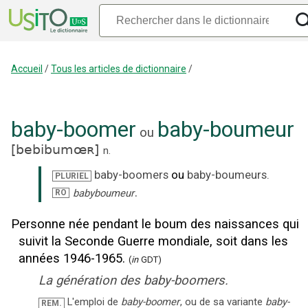
Accueil
/
Tous les articles de dictionnaire
/
baby-boomer
baby-boumeur
ou
[
bebibumœʀ
]
n.
baby-boomers
ou
baby-boumeurs
.
PLURIEL
.
babyboumeur
RO
Personne née pendant le boum des naissances qui
suivit la Seconde Guerre mondiale, soit dans les
années 1946-1965.
(
in
GDT)
La génération des baby-boomers.
L'emploi de
baby-boomer
, ou de sa variante
baby-
REM.